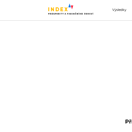
Výsledky
Té
Př