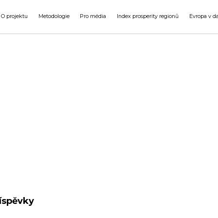
O projektu
Metodologie
Pro média
Index prosperity regionů
Evropa v d
ma měsíce
Finanční zdraví
íspěvky