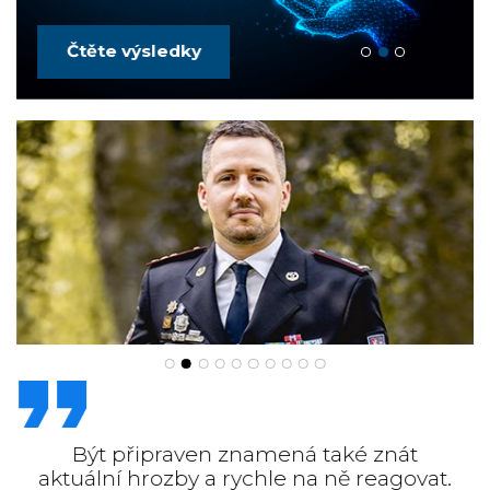
Čtěte výsledky
Být připraven znamená také znát
aktuální hrozby a rychle na ně reagovat.