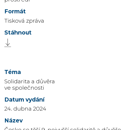
Tisková zpráva
Solidarita a důvěra
ve společnosti
24. dubna 2024
Česko se těší 9. nejvyšší solidaritě a důvěře