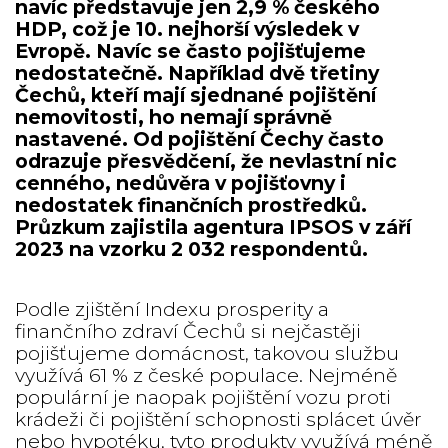
navíc představuje jen 2,9 % českého
HDP, což je 10. nejhorší výsledek v
Evropě. Navíc se často pojišťujeme
nedostatečně. Například dvě třetiny
Čechů, kteří mají sjednané pojištění
nemovitosti, ho nemají správně
nastavené. Od pojištění Čechy často
odrazuje přesvědčení, že nevlastní nic
cenného, nedůvěra v pojišťovny i
nedostatek finančních prostředků.
Průzkum zajistila agentura IPSOS v září
2023 na vzorku 2 032 respondentů.
Podle zjištění Indexu prosperity a
finančního zdraví Čechů si nejčastěji
pojišťujeme domácnost, takovou službu
využívá 61 % z české populace. Nejméně
populární je naopak pojištění vozu proti
krádeži či pojištění schopnosti splácet úvěr
nebo hypotéku, tyto produkty využívá méně