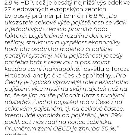
2,9 % HDP, což je desátý nejnižší výsledek ve
27 sledovaných evropských zemích.
Evropský průměr přitom činí 6,8 %.
„Do
ukazatele celkové výše pojištěnosti se však
v jednotlivých zemích promítá řada
faktorů. Legislativně rozdílné daňové
režimy, struktura a vyspělost ekonomiky,
hodnota osobního majetku či odlišné
penzijní systémy. Míru pojištěnosti je tedy
potřeba brát s rezervou a posuzovat
každou zemi individuálně,“
osvětluje Tereza
Hrtúsová, analytička České spořitelny.
„Pro
Čechy je typická výraznější role neživotního
pojištění, více myslí na svůj majetek než na
to, že se jim může přihodit úraz s trvalými
následky. Životní pojištění má v Česku na
celkovém pojistném, tj. na celkové částce,
kterou lidé vynaloží na pojištění, ‚jen‘ 29%
podíl, což nás řadí na konec žebříčku.
Průměrem zemí OECD je zhruba 50 %,“