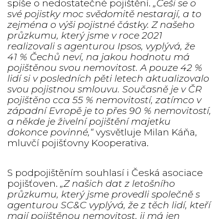
spíše o nedostatečné pojištění.
„Češi se o
své pojistky moc svědomitě nestarají, a to
zejména o výši pojistné částky. Z našeho
průzkumu, který jsme v roce 2021
realizovali s agenturou Ipsos, vyplývá, že
41 % Čechů neví, na jakou hodnotu má
pojištěnou svou nemovitost. A pouze 42 %
lidí si v posledních pěti letech aktualizovalo
svou pojistnou smlouvu. Současně je v ČR
pojištěno cca 55 % nemovitostí, zatímco v
západní Evropě je to přes 90 % nemovitostí,
a někde je živelní pojištění majetku
dokonce povinné,“
vysvětluje Milan Káňa,
mluvčí pojišťovny Kooperativa.
S podpojištěním souhlasí i Česká asociace
pojišťoven.
„Z našich dat z letošního
průzkumu, který jsme provedli společně s
agenturou SC&C vyplývá, že z těch lidí, kteří
mají pojištěnou nemovitost, ji má jen