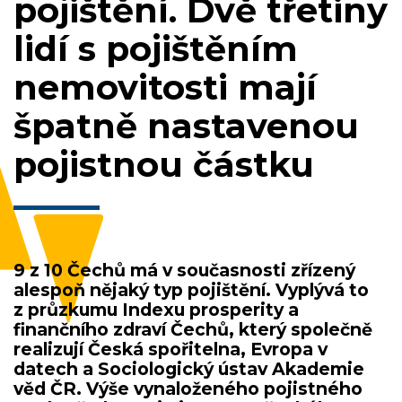
pojištění. Dvě třetiny
lidí s pojištěním
nemovitosti mají
špatně nastavenou
pojistnou částku
9 z 10 Čechů má v současnosti zřízený
alespoň nějaký typ pojištění.
Vyplývá to
z průzkumu Indexu prosperity a
finančního zdraví Čechů, který společně
realizují Česká spořitelna, Evropa v
datech a Sociologický ústav Akademie
věd ČR. Výše vynaloženého pojistného