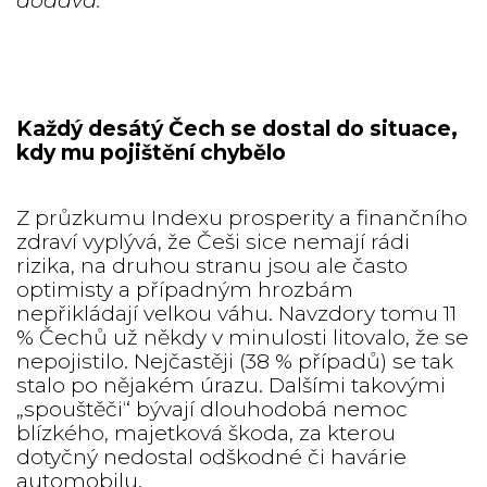
dodává.
Každý desátý Čech se dostal do situace,
kdy mu pojištění chybělo
Z průzkumu Indexu prosperity a finančního
zdraví vyplývá, že Češi sice nemají rádi
rizika, na druhou stranu jsou ale často
optimisty a případným hrozbám
nepřikládají velkou váhu. Navzdory tomu 11
% Čechů už někdy v minulosti litovalo, že se
nepojistilo. Nejčastěji (38 % případů) se tak
stalo po nějakém úrazu. Dalšími takovými
„spouštěči“ bývají dlouhodobá nemoc
blízkého, majetková škoda, za kterou
dotyčný nedostal odškodné či havárie
automobilu.