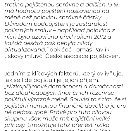
třetina pojištěnou správně a dalších 15 %
má hodnotu pojištění nastavenou na
méně než polovinu správné částky.
Důvodem podpojištění je zastaralost
pojistných smluv – například polovina z
nich byla uzavřena před rokem 2012 a
každá desátá pak nebyla nikdy
aktualizovaná,“
dokládá Tomáš Pavlík,
tiskový mluvčí České asociace pojišťoven.
Jedním z klíčových faktorů, který ovlivňuje,
jak se lidé pojišťují je jejich příjem.
„Nízkopříjmové domácnosti a domácnosti
bez dlouhodobých finančních rezerv se
pojišťují výrazně méně. Souvisí to s tím, že si
pojištění nemohou finančně dovolit a je pro
ně nedostupné. Právě pro tuto cílovou
skupinu však může mít pojištění velké
přínosy. Umožňuje totiž přenést rizika