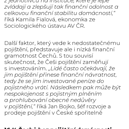
z jednotlivců na instituce, které je lépe
zvládají a zlepšují tak finanční odolnost a
celkovou finanční stabilitu domácností,“
říká Kamila Fialová, ekonomka ze
Sociologického ústavu AV ČR.
Další faktor, který vede k nedostatečnému
pojištění, představuje ale i nízká finanční
gramotnost Čechů. S tou souvisí
skutečnost, že Češi pojištění zaměňují
s investováním.
„Lidé často očekávají, že
jim pojištění přinese finanční návratnost,
tedy že se jim investované peníze do
pojistného vrátí. Následkem pak může být
nespokojenost s pojistným plněním
a prohlubování obecné nedůvěry
v pojištění,“
říká Jan Bojko, šéf rozvoje a
prodeje pojištění v České spořitelně