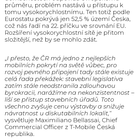
průměru, problém nastává u přístupu k
tomu vysokorychlostnímu. Ten totiž podle
Eurostatu pokrývá jen 52,5 % území Česka,
což nás řadí na 22. příčku ve srovnání EU.
Rozšíření vysokorychlostní sítě je přitom
složitější, než by se mohlo zdát.
„
I přesto, že ČR má jedno z nejlepších
mobilních pokrytí na světě vůbec, pro
rozvoj pevného připojení tady stále existuje
celá řada překážek: stavební legislativa
zatím stále neodstranila zdlouhavou
byrokracii, narážíme na nekonzistentnost –
liší se přístup stavebních úřadů. Toto
všechno zvyšuje cenu výstavby a snižuje
návratnost u diskutabilních lokalit,
“
vysvětluje Maximiliano Bellassai, Chief
Commercial Officer z T-Mobile Česká
republika.