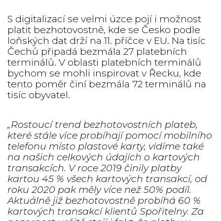
S digitalizací se velmi úzce pojí i možnost
platit bezhotovostně, kde se Česko podle
loňských dat drží na 11. příčce v EU. Na tisíc
Čechů připadá bezmála 27 platebních
terminálů. V oblasti platebních terminálů
bychom se mohli inspirovat v Řecku, kde
tento poměr činí bezmála 72 terminálů na
tisíc obyvatel.
„Rostoucí trend bezhotovostních plateb,
které stále více probíhají pomocí mobilního
telefonu místo plastové karty, vidíme také
na našich celkových údajích o kartových
transakcích. V roce 2019 činily platby
kartou 45 % všech kartových transakcí, od
roku 2020 pak měly více než 50% podíl.
Aktuálně již bezhotovostně probíhá 60 %
kartových transakcí klientů Spořitelny. Za