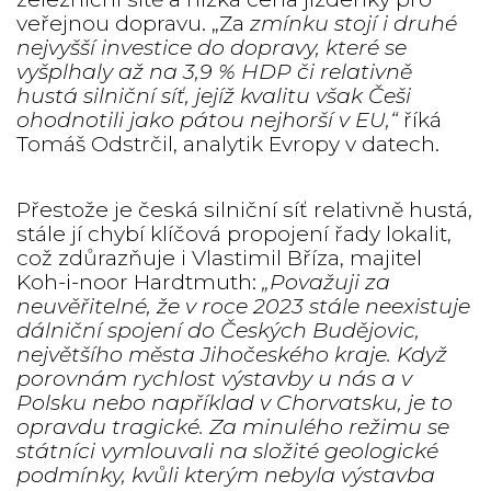
veřejnou dopravu. „Za
zmínku stojí i druhé
nejvyšší investice do dopravy, které se
vyšplhaly až na 3,9 % HDP či relativně
hustá silniční síť, jejíž kvalitu však Češi
ohodnotili jako pátou nejhorší v EU,“
říká
Tomáš Odstrčil, analytik Evropy v datech.
Přestože je česká silniční síť relativně hustá,
stále jí chybí klíčová propojení řady lokalit,
což zdůrazňuje i Vlastimil Bříza, majitel
Koh-i-noor Hardtmuth:
„Považuji za
neuvěřitelné, že v roce 2023 stále neexistuje
dálniční spojení do Českých Budějovic,
největšího města Jihočeského kraje. Když
porovnám rychlost výstavby u nás a v
Polsku nebo například v Chorvatsku, je to
opravdu tragické. Za minulého režimu se
státníci vymlouvali na složité geologické
podmínky, kvůli kterým nebyla výstavba