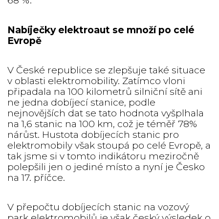
68 %.
Nabíječky elektroaut se množí po celé
Evropě
V České republice se zlepšuje také situace
v oblasti elektromobility. Zatímco vloni
připadala na 100 kilometrů silniční sítě ani
ne jedna dobíjecí stanice, podle
nejnovějších dat se tato hodnota vyšplhala
na 1,6 stanic na 100 km, což je téměř 78%
nárůst. Hustota dobíjecích stanic pro
elektromobily však stoupá po celé Evropě, a
tak jsme si v tomto indikátoru meziročně
polepšili jen o jediné místo a nyní je Česko
na 17. příčce.
V přepočtu dobíjecích stanic na vozový
park elektromobilů je však český výsledek o