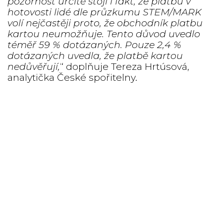
pozornost určitě stojí i fakt, že platbu v
hotovosti lidé dle průzkumu STEM/MARK
volí nejčastěji proto, že obchodník platbu
kartou neumožňuje. Tento důvod uvedlo
téměř 59 % dotázaných. Pouze 2,4 %
dotázaných uvedla, že platbě kartou
nedůvěřují,
“ doplňuje Tereza Hrtúsová,
analytička České spořitelny.