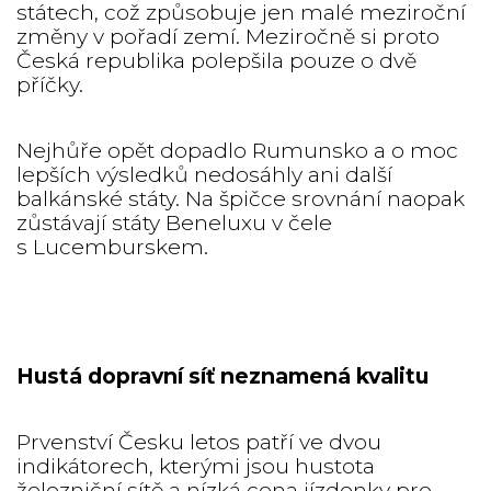
státech, což způsobuje jen malé meziroční
změny v pořadí zemí. Meziročně si proto
Česká republika polepšila pouze o dvě
příčky.
Nejhůře opět dopadlo Rumunsko a o moc
lepších výsledků nedosáhly ani další
balkánské státy. Na špičce srovnání naopak
zůstávají státy Beneluxu v čele
s Lucemburskem.
Hustá dopravní síť neznamená kvalitu
Prvenství Česku letos patří ve dvou
indikátorech, kterými jsou hustota
železniční sítě a nízká cena jízdenky pro