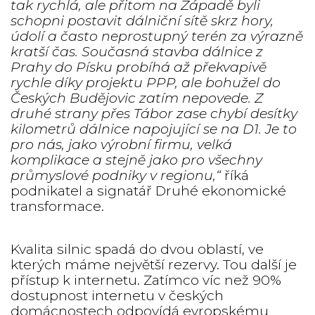
tak rychlá, ale přitom na Západě byli
schopni postavit dálniční sítě skrz hory,
údolí a často neprostupný terén za výrazně
kratší čas. Současná stavba dálnice z
Prahy do Písku probíhá až překvapivě
rychle díky projektu PPP, ale bohužel do
Českých Budějovic zatím nepovede. Z
druhé strany přes Tábor zase chybí desítky
kilometrů dálnice napojující se na D1. Je to
pro nás, jako výrobní firmu, velká
komplikace a stejně jako pro všechny
průmyslové podniky v regionu,“
říká
podnikatel a signatář Druhé ekonomické
transformace.
Kvalita silnic spadá do dvou oblastí, ve
kterých máme největší rezervy. Tou další je
přístup k internetu. Zatímco víc než 90%
dostupnost internetu v českých
domácnostech odpovídá evropskému