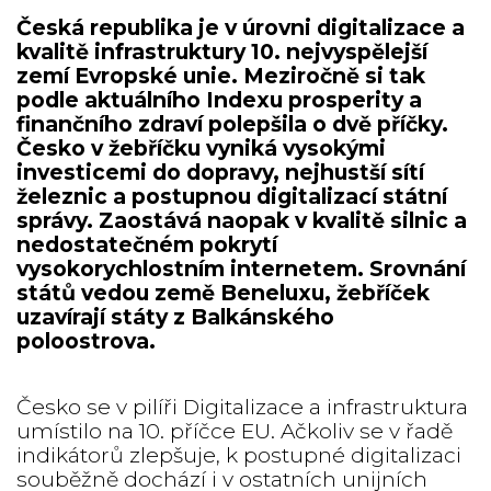
Česká republika je v úrovni digitalizace a
kvalitě infrastruktury 10. nejvyspělejší
zemí Evropské unie. Meziročně si tak
podle aktuálního Indexu prosperity a
finančního zdraví polepšila o dvě příčky.
Česko v žebříčku vyniká vysokými
investicemi do dopravy, nejhustší sítí
železnic a postupnou digitalizací státní
správy. Zaostává naopak v kvalitě silnic a
nedostatečném pokrytí
vysokorychlostním internetem. Srovnání
států vedou země Beneluxu, žebříček
uzavírají státy z Balkánského
poloostrova.
Česko se v pilíři Digitalizace a infrastruktura
umístilo na 10. příčce EU. Ačkoliv se v řadě
indikátorů zlepšuje, k postupné digitalizaci
souběžně dochází i v ostatních unijních