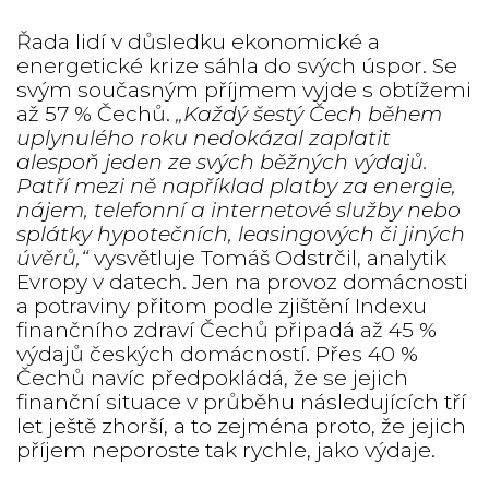
Řada lidí v důsledku ekonomické a
energetické krize sáhla do svých úspor. Se
svým současným příjmem vyjde s obtížemi
až 57 % Čechů.
„Každý šestý Čech během
uplynulého roku nedokázal zaplatit
alespoň jeden ze svých běžných výdajů.
Patří mezi ně například platby za energie,
nájem, telefonní a internetové služby nebo
splátky hypotečních, leasingových či jiných
úvěrů,“
vysvětluje Tomáš Odstrčil, analytik
Evropy v datech. Jen na provoz domácnosti
a potraviny přitom podle zjištění Indexu
finančního zdraví Čechů připadá až 45 %
výdajů českých domácností. Přes 40 %
Čechů navíc předpokládá, že se jejich
finanční situace v průběhu následujících tří
let ještě zhorší, a to zejména proto, že jejich
příjem neporoste tak rychle, jako výdaje.