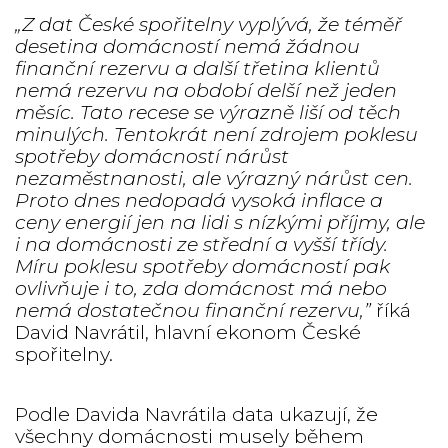
„Z dat České spořitelny vyplývá, že téměř
desetina domácností nemá žádnou
finanční rezervu a další třetina klientů
nemá rezervu na období delší než jeden
měsíc. Tato recese se výrazně liší od těch
minulých. Tentokrát není zdrojem poklesu
spotřeby domácností nárůst
nezaměstnanosti, ale výrazný nárůst cen.
Proto dnes nedopadá vysoká inflace a
ceny energií jen na lidi s nízkými příjmy, ale
i na domácnosti ze střední a vyšší třídy.
Míru poklesu spotřeby domácností pak
ovlivňuje i to, zda domácnost má nebo
nemá dostatečnou finanční rezervu,”
říká
David Navrátil, hlavní ekonom České
spořitelny.
Podle Davida Navrátila data ukazují, že
všechny domácnosti musely během