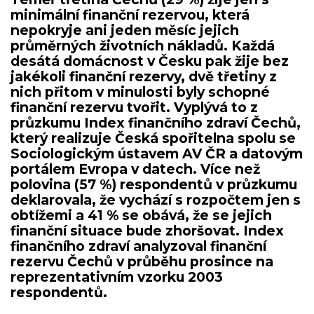
minimální finanční rezervou, která
nepokryje ani jeden měsíc jejich
průměrných životních nákladů. Každá
desátá domácnost v Česku pak žije bez
jakékoli finanční rezervy, dvě třetiny z
nich přitom v minulosti byly schopné
finanční rezervu tvořit. Vyplývá to z
průzkumu Index finančního zdraví Čechů,
který realizuje Česká spořitelna spolu se
Sociologickým ústavem AV ČR a datovým
portálem Evropa v datech. Více než
polovina (57 %) respondentů v průzkumu
deklarovala, že vychází s rozpočtem jen s
obtížemi a 41 % se obává, že se jejich
finanční situace bude zhoršovat. Index
finančního zdraví analyzoval finanční
rezervu Čechů v průběhu prosince na
reprezentativním vzorku 2003
respondentů.