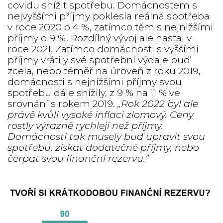
covidu snížit spotřebu. Domácnostem s
nejvyššími příjmy poklesla reálná spotřeba
v roce 2020 o 4 %, zatímco těm s nejnižšími
příjmy o 9 %. Rozdílný vývoj ale nastal v
roce 2021. Zatímco domácnosti s vyššími
příjmy vrátily své spotřební výdaje buď
zcela, nebo téměř na úroveň z roku 2019,
domácnosti s nejnižšími příjmy svou
spotřebu dále snížily, z 9 % na 11 % ve
srovnání s rokem 2019.
„Rok 2022 byl ale
právě kvůli vysoké inflaci zlomový. Ceny
rostly výrazně rychleji než příjmy.
Domácnosti tak musely buď upravit svou
spotřebu, získat dodatečné příjmy, nebo
čerpat svou finanční rezervu.”