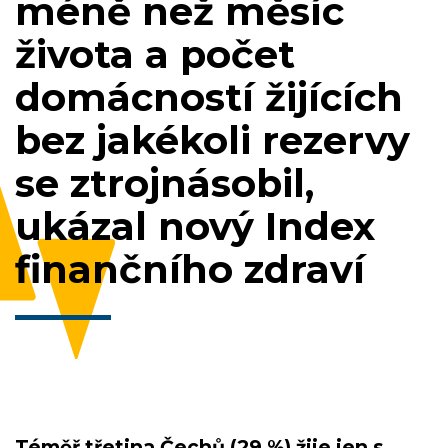
méně než měsíc
života a počet
domácností žijících
bez jakékoli rezervy
se ztrojnásobil,
ukázal nový Index
finančního zdraví
Téměř třetina Čechů (29 %) žije jen s