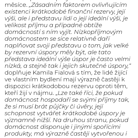
měsíce.
„Zásadním faktorem ovlivňujícím
existenci krátkodobé finanční rezervy, její
výši, ale i představu lidí o její ideální výši, je
velikost příjmu a případné obtíže
domácností s ním vyjít. Nízkopříjmovým
domácnostem se sice relativně daří
naplňovat svoji představu o tom, jak velké
by rezervní úspory měly být, ale tato
představa ideální výše úspor je často velmi
nízká, a stejně tak i jejich skutečné úspory,“
doplňuje Kamila Fialová s tím, že lidé žijící
ve vlastním bydlení mají výrazně častěji k
dispozici krátkodobou rezervu oproti těm,
kteří žijí v nájmu. „
Lze také říci, že pokud
domácnost hospodaří se svými příjmy tak,
že si musí brát půjčky či úvěry, její
schopnost vytvářet krátkodobé úspory je
významně nižší. Na druhou stranu, pokud
domácnost disponuje i jinými spořícími
produkty, má výrazně častěji vytvořenou i