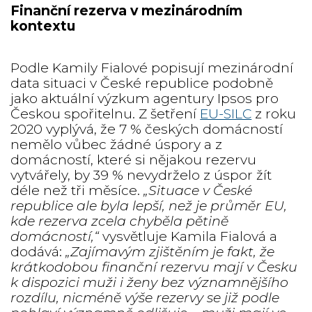
Finanční rezerva v mezinárodním
kontextu
Podle Kamily Fialové popisují mezinárodní
data situaci v České republice podobně
jako aktuální výzkum agentury Ipsos pro
Českou spořitelnu. Z šetření
EU-SILC
z roku
2020 vyplývá, že 7 % českých domácností
nemělo vůbec žádné úspory a z
domácností, které si nějakou rezervu
vytvářely, by 39 % nevydrželo z úspor žít
déle než tři měsíce.
„Situace v České
republice ale byla lepší, než je průměr EU,
kde rezerva zcela chyběla pětině
domácností,“
vysvětluje Kamila Fialová a
dodává:
„Zajímavým zjištěním je fakt, že
krátkodobou finanční rezervu mají v Česku
k dispozici muži i ženy bez významnějšího
rozdílu, nicméně výše rezervy se již podle