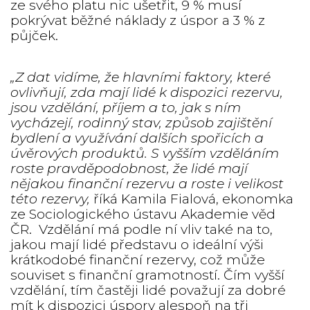
ze svého platu nic ušetřit, 9 % musí
pokrývat běžné náklady z úspor a 3 % z
půjček.
„Z dat vidíme, že hlavními faktory, které
ovlivňují, zda mají lidé k dispozici rezervu,
jsou vzdělání, příjem a to, jak s ním
vycházejí, rodinný stav, způsob zajištění
bydlení a využívání dalších spořicích a
úvěrových produktů. S vyšším vzděláním
roste pravděpodobnost, že lidé mají
nějakou finanční rezervu a roste i velikost
této rezervy,
říká Kamila Fialová, ekonomka
ze Sociologického ústavu Akademie věd
ČR.
Vzdělání má podle ní vliv také na to,
jakou mají lidé představu o ideální výši
krátkodobé finanční rezervy, což může
souviset s finanční gramotností. Čím vyšší
vzdělání, tím častěji lidé považují za dobré
mít k dispozici úspory alespoň na tři