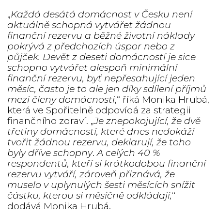
„
Každá desátá domácnost v Česku není
aktuálně schopná vytvářet žádnou
finanční rezervu a běžné životní náklady
pokrývá z předchozích úspor nebo z
půjček. Devět z deseti domácností je sice
schopno vytvářet alespoň minimální
finanční rezervu, byť nepřesahující jeden
měsíc, často je to ale jen díky sdílení příjmů
mezi členy domácnosti
,“ říká Monika Hrubá,
která ve Spořitelně odpovídá za strategii
finančního zdraví. „
Je znepokojující, že dvě
třetiny domácností, které dnes nedokáží
tvořit žádnou rezervu, deklarují, že toho
byly dříve schopny
.
A celých 40 %
respondentů, kteří si krátkodobou finanční
rezervu vytváří, zároveň přiznává, že
muselo v uplynulých šesti měsících snížit
částku, kterou si měsíčně odkládají,
“
dodává Monika Hrubá.