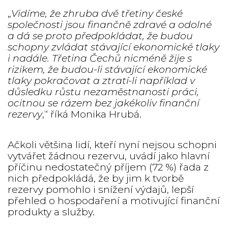
„
Vidíme, že zhruba dvě třetiny české
společnosti jsou finančně zdravé a odolné
a dá se proto předpokládat, že budou
schopny zvládat stávající ekonomické tlaky
i nadále. Třetina Čechů nicméně žije s
rizikem, že budou-li stávající ekonomické
tlaky pokračovat a ztratí-li například v
důsledku růstu nezaměstnanosti práci,
ocitnou se rázem bez jakékoliv finanční
rezervy
,“ říká Monika Hrubá.
Ačkoli většina lidí, kteří nyní nejsou schopni
vytvářet žádnou rezervu, uvádí jako hlavní
příčinu nedostatečný příjem (72 %) řada z
nich předpokládá, že by jim k tvorbě
rezervy pomohlo i snížení výdajů, lepší
přehled o hospodaření a motivující finanční
produkty a služby.