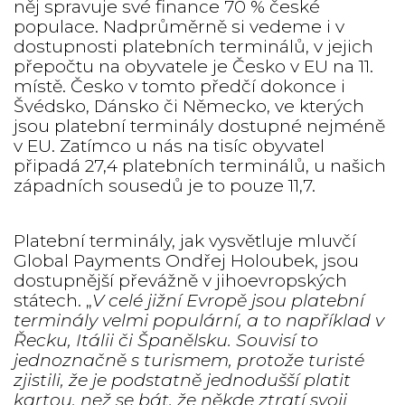
něj spravuje své finance 70 % české
populace. Nadprůměrně si vedeme i v
dostupnosti platebních terminálů, v jejich
přepočtu na obyvatele je Česko v EU na 11.
místě. Česko v tomto předčí dokonce i
Švédsko, Dánsko či Německo, ve kterých
jsou platební terminály dostupné nejméně
v EU. Zatímco u nás na tisíc obyvatel
připadá 27,4 platebních terminálů, u našich
západních sousedů je to pouze 11,7.
Platební terminály, jak vysvětluje mluvčí
Global Payments Ondřej Holoubek, jsou
dostupnější převážně v jihoevropských
státech. „
V celé jižní Evropě jsou platební
terminály velmi populární, a to například v
Řecku, Itálii či Španělsku. Souvisí to
jednoznačně s turismem, protože turisté
zjistili, že je podstatně jednodušší platit
kartou, než se bát, že někde ztratí svoji