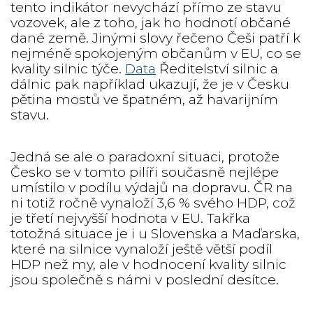
tento indikátor nevychází přímo ze stavu
vozovek, ale z toho, jak ho hodnotí občané
dané země. Jinými slovy řečeno Češi patří k
nejméně spokojeným občanům v EU, co se
kvality silnic týče.
Data
Ředitelství silnic a
dálnic pak například ukazují, že je v Česku
pětina mostů ve špatném, až havarijním
stavu.
Jedná se ale o paradoxní situaci, protože
Česko se v tomto pilíři současně nejlépe
umístilo v podílu výdajů na dopravu. ČR na
ni totiž ročně vynaloží 3,6 % svého HDP, což
je třetí nejvyšší hodnota v EU. Takřka
totožná situace je i u Slovenska a Maďarska,
které na silnice vynaloží ještě větší podíl
HDP než my, ale v hodnocení kvality silnic
jsou společně s námi v poslední desítce.