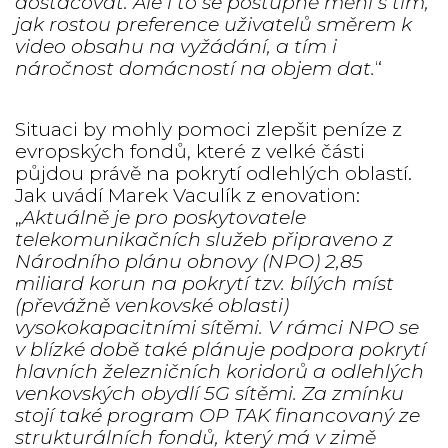
dostačovat. Ale i to se postupně mění s tím,
jak rostou preference uživatelů směrem k
video obsahu na vyžádání, a tím i
náročnost domácností na objem dat.
“
Situaci by mohly pomoci zlepšit peníze z
evropských fondů, které z velké části
půjdou právě na pokrytí odlehlých oblastí.
Jak uvádí Marek Vaculík z enovation:
„
Aktuálně je pro poskytovatele
telekomunikačních služeb připraveno z
Národního plánu obnovy (NPO) 2,85
miliard korun na pokrytí tzv. bílých míst
(převážně venkovské oblasti)
vysokokapacitními sítěmi. V rámci NPO se
v blízké době také plánuje podpora pokrytí
hlavních železničních koridorů a odlehlých
venkovských obydlí 5G sítěmi. Za zmínku
stojí také program OP TAK financovaný ze
strukturálních fondů, který má v zimě