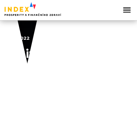
17. 7. 2022
Digitalizace a
infrastruktura
2022
2023
2024
2025
2026
Sdílejte článek