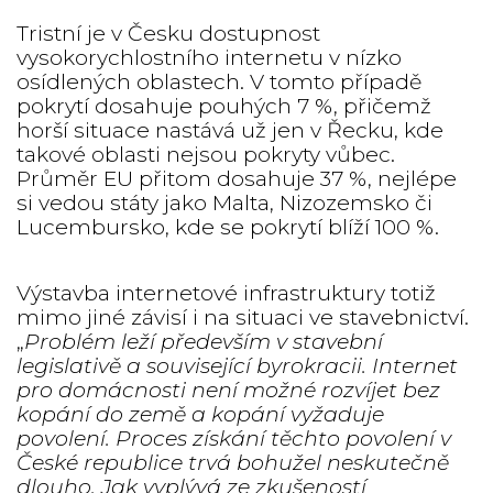
Tristní je v Česku dostupnost
vysokorychlostního internetu v nízko
osídlených oblastech. V tomto případě
pokrytí dosahuje pouhých 7 %, přičemž
horší situace nastává už jen v Řecku, kde
takové oblasti nejsou pokryty vůbec.
Průměr EU přitom dosahuje 37 %, nejlépe
si vedou státy jako Malta, Nizozemsko či
Lucembursko, kde se pokrytí blíží 100 %.
Výstavba internetové infrastruktury totiž
mimo jiné závisí i na situaci ve stavebnictví.
„
Problém leží především v stavební
legislativě a související byrokracii. Internet
pro domácnosti není možné rozvíjet bez
kopání do země a kopání vyžaduje
povolení. Proces získání těchto povolení v
České republice trvá bohužel neskutečně
dlouho. Jak vyplývá ze zkušeností