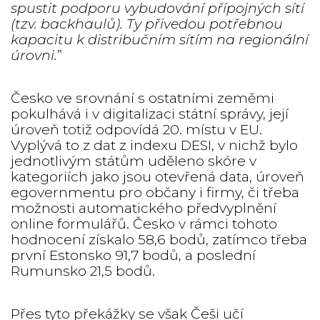
spustit podporu vybudování přípojných sítí
(tzv. backhaulů). Ty přivedou potřebnou
kapacitu k distribučním sítím na regionální
úrovni.
”
Česko ve srovnání s ostatními zeměmi
pokulhává i v digitalizaci státní správy, její
úroveň totiž odpovídá 20. místu v EU.
Vyplývá to z dat z indexu DESI, v nichž bylo
jednotlivým státům uděleno skóre v
kategoriích jako jsou otevřená data, úroveň
egovernmentu pro občany i firmy, či třeba
možnosti automatického předvyplnění
online formulářů. Česko v rámci tohoto
hodnocení získalo 58,6 bodů, zatímco třeba
první Estonsko 91,7 bodů, a poslední
Rumunsko 21,5 bodů.
Přes tyto překážky se však Češi učí