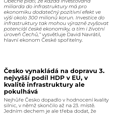
Obecně platí, že každá investovaná
miliarda do infrastruktury má pro
ekonomiku dodatečný pozitivní efekt ve
výši okolo 300 milionů korun. Investice do
infrastruktury tak mohou výrazně zvyšovat
potenciál české ekonomiky, a tím i životní
úroveň Čechů
,“
vysvětluje David Navrátil,
hlavní ekonom České spořitelny.
Česko vynakládá na dopravu 3.
nejvyšší podíl HDP v EU, v
kvalitě infrastruktury ale
pokulhává
Nejhůře Česko dopadlo v hodnocení kvality
silnic, v němž skončilo až na 23. místě.
Jedním dechem je ale třeba dodat, že