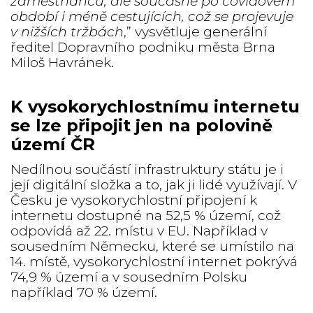
zaměstnanců, ale současně po covidovém
období i méně cestujících, což se projevuje
v nižších tržbách
,” vysvětluje generální
ředitel Dopravního podniku města Brna
Miloš Havránek.
K vysokorychlostnímu internetu
se lze připojit jen na polovině
území ČR
Nedílnou součástí infrastruktury státu je i
její digitální složka a to, jak ji lidé využívají. V
Česku je vysokorychlostní připojení k
internetu dostupné na 52,5 % území, což
odpovídá až 22. místu v EU. Například v
sousedním Německu, které se umístilo na
14. místě, vysokorychlostní internet pokrývá
74,9 % území a v sousedním Polsku
například 70 % území.