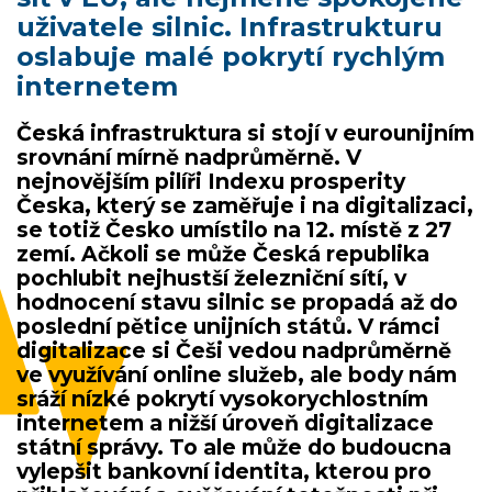
uživatele silnic. Infrastrukturu
oslabuje malé pokrytí rychlým
internetem
Česká infrastruktura si stojí v eurounijním
srovnání mírně nadprůměrně. V
nejnovějším pilíři Indexu prosperity
Česka, který se zaměřuje i na digitalizaci,
se totiž Česko umístilo na 12. místě z 27
zemí. Ačkoli se může Česká republika
pochlubit nejhustší železniční sítí, v
hodnocení stavu silnic se propadá až do
poslední pětice unijních států. V rámci
digitalizace si Češi vedou nadprůměrně
ve využívání online služeb, ale body nám
sráží nízké pokrytí vysokorychlostním
internetem a nižší úroveň digitalizace
státní správy. To ale může do budoucna
vylepšit bankovní identita, kterou pro