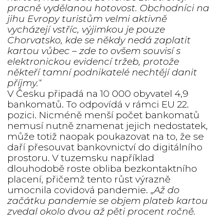
pracně vydělanou hotovost. Obchodníci na
jihu Evropy turistům velmi aktivně
vycházejí vstříc, výjimkou je pouze
Chorvatsko, kde se někdy nedá zaplatit
kartou vůbec – zde to ovšem souvisí s
elektronickou evidencí tržeb, protože
někteří tamní podnikatelé nechtějí danit
příjmy.
“
V Česku připadá na 10 000 obyvatel 4,9
bankomatů. To odpovídá v rámci EU 22.
pozici. Nicméně menší počet bankomatů
nemusí nutně znamenat jejich nedostatek,
může totiž naopak poukazovat na to, že se
daří přesouvat bankovnictví do digitálního
prostoru. V tuzemsku například
dlouhodobě roste obliba bezkontaktního
placení, přičemž tento růst výrazně
umocnila covidová pandemie. „
Až do
začátku pandemie se objem plateb kartou
zvedal okolo dvou až pěti procent ročně.