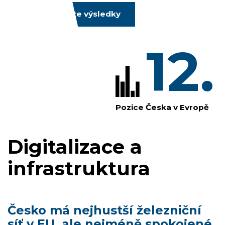
Prozkoumejte výsledky
12.
Pozice Česka v Evropě
Digitalizace a
infrastruktura
Česko má nejhustší železniční
síť v EU, ale nejméně spokojené