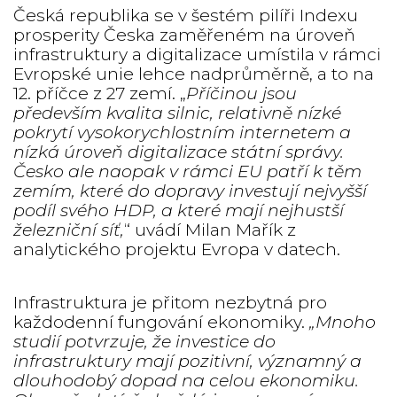
Česká republika se v šestém pilíři Indexu
prosperity Česka zaměřeném na úroveň
infrastruktury a digitalizace umístila v rámci
Evropské unie lehce nadprůměrně, a to na
12. příčce z 27 zemí. „
Příčinou jsou
především kvalita silnic, relativně nízké
pokrytí vysokorychlostním internetem a
nízká úroveň digitalizace státní správy.
Česko ale naopak v rámci EU patří k těm
zemím, které do dopravy investují nejvyšší
podíl svého HDP, a které mají nejhustší
železniční síť,
“ uvádí Milan Mařík z
analytického projektu Evropa v datech.
Infrastruktura je přitom nezbytná pro
každodenní fungování ekonomiky.
„
Mnoho
studií potvrzuje, že investice do
infrastruktury mají pozitivní, významný a
dlouhodobý dopad na celou ekonomiku.