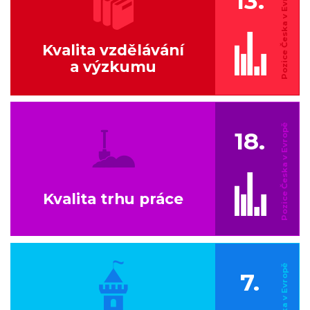
13.
Kvalita vzdělávání
a výzkumu
18.
Kvalita trhu práce
7.