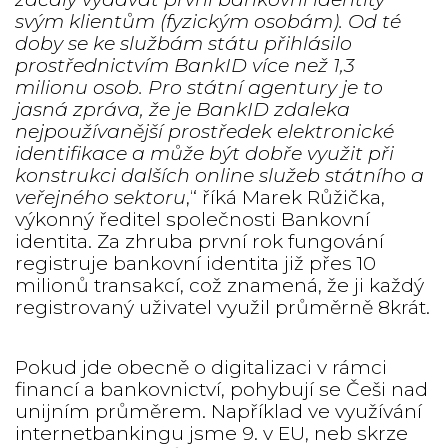
svým klientům (fyzickým osobám). Od té
doby se ke službám státu přihlásilo
prostřednictvím BankID více než 1,3
milionu osob. Pro státní agentury je to
jasná zpráva, že je BankID zdaleka
nejpoužívanější prostředek elektronické
identifikace a může být dobře využit při
konstrukci dalších online služeb státního a
veřejného sektoru
,“ říká Marek Růžička,
výkonný ředitel společnosti Bankovní
identita. Za zhruba první rok fungování
registruje bankovní identita již přes 10
milionů transakcí, což znamená, že ji každý
registrovaný uživatel využil průměrně 8krát.
Pokud jde obecně o digitalizaci v rámci
financí a bankovnictví, pohybují se Češi nad
unijním průměrem. Například ve využívání
internetbankingu jsme 9. v EU, neb skrze