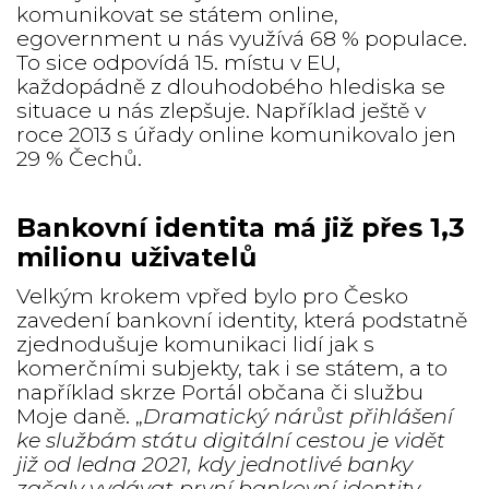
komunikovat se státem online,
egovernment u nás využívá 68 % populace.
To sice odpovídá 15. místu v EU,
každopádně z dlouhodobého hlediska se
situace u nás zlepšuje. Například ještě v
roce 2013 s úřady online komunikovalo jen
29 % Čechů.
Bankovní identita má již přes 1,3
milionu uživatelů
Velkým krokem vpřed bylo pro Česko
zavedení bankovní identity, která podstatně
zjednodušuje komunikaci lidí jak s
komerčními subjekty, tak i se státem, a to
například skrze Portál občana či službu
Moje daně. „
Dramatický nárůst přihlášení
ke službám státu digitální cestou je vidět
již od ledna 2021, kdy jednotlivé banky
začaly vydávat první bankovní identity