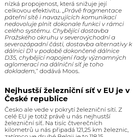
nízká propojenost, která snižuje její
celkovou efektivitu. „
Právě fragmentace
páteřní sítě i navazujících komunikací
nedovoluje plnit dokonale funkci v rámci
celého systému. Chybějící dostavba
Pražského okruhu v severovýchodní a
severozápadní části, dostavba alternativy k
dálnici D1 v podobě dokončené dálnice
D35, chybějící napojení řady významných
aglomerací na dálniční síť je toho
dokladem
,“ dodává Moos.
Nejhustší železniční síť v EU je v
České republice
Česko ale vede v pokrytí železniční sítí. Z
celé EU je totiž právě u nás nejhustší
železniční síť. Na tisíc čtverečních
kilometrů u nás připadá 121,25 km železnic,
zatímco ve druhé Belgii je to 118,15