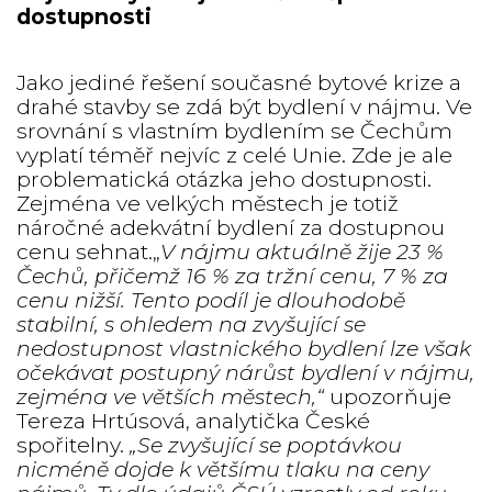
dostupnosti
Jako jediné řešení současné bytové krize a
drahé stavby se zdá být bydlení v nájmu. Ve
srovnání s vlastním bydlením se Čechům
vyplatí téměř nejvíc z celé Unie. Zde je ale
problematická otázka jeho dostupnosti.
Zejména ve velkých městech je totiž
náročné adekvátní bydlení za dostupnou
cenu sehnat.„
V nájmu aktuálně žije 23 %
Čechů, přičemž 16 % za tržní cenu, 7 % za
cenu nižší. Tento podíl je dlouhodobě
stabilní, s ohledem na zvyšující se
nedostupnost vlastnického bydlení lze však
očekávat postupný nárůst bydlení v nájmu,
zejména ve větších městech,“
upozorňuje
Tereza Hrtúsová, analytička České
spořitelny.
„Se zvyšující se poptávkou
nicméně dojde k většímu tlaku na ceny