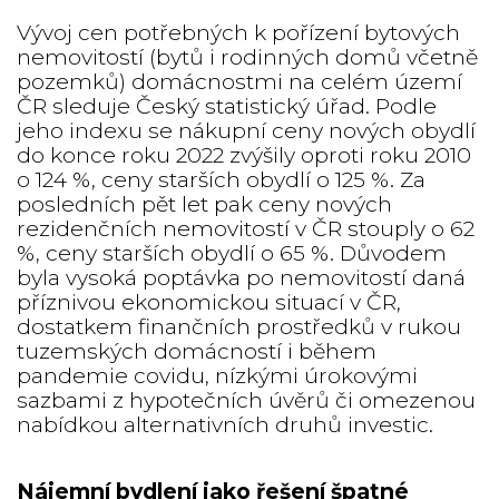
Vývoj cen potřebných k pořízení bytových
nemovitostí (bytů i rodinných domů včetně
pozemků) domácnostmi na celém území
ČR sleduje Český statistický úřad. Podle
jeho indexu se nákupní ceny nových obydlí
do konce roku 2022 zvýšily oproti roku 2010
o 124 %, ceny starších obydlí o 125 %. Za
posledních pět let pak ceny nových
rezidenčních nemovitostí v ČR stouply o 62
%, ceny starších obydlí o 65 %. Důvodem
byla vysoká poptávka po nemovitostí daná
příznivou ekonomickou situací v ČR,
dostatkem finančních prostředků v rukou
tuzemských domácností i během
pandemie covidu, nízkými úrokovými
sazbami z hypotečních úvěrů či omezenou
nabídkou alternativních druhů investic.
Nájemní bydlení jako řešení špatné