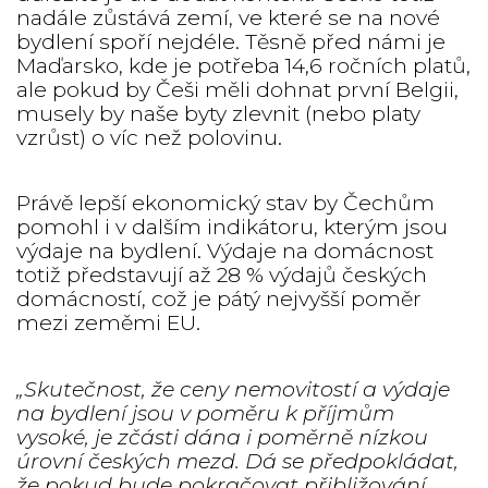
nadále zůstává zemí, ve které se na nové
bydlení spoří nejdéle. Těsně před námi je
Maďarsko, kde je potřeba 14,6 ročních platů,
ale pokud by Češi měli dohnat první Belgii,
musely by naše byty zlevnit (nebo platy
vzrůst) o víc než polovinu.
Právě lepší ekonomický stav by Čechům
pomohl i v dalším indikátoru, kterým jsou
výdaje na bydlení. Výdaje na domácnost
totiž představují až 28 % výdajů českých
domácností, což je pátý nejvyšší poměr
mezi zeměmi EU.
„Skutečnost, že ceny nemovitostí a výdaje
na bydlení jsou v poměru k příjmům
vysoké, je zčásti dána i poměrně nízkou
úrovní českých mezd. Dá se předpokládat,
že pokud bude pokračovat přibližování