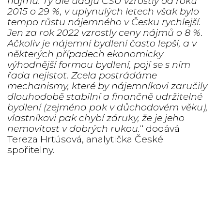
nájmů. Ty dle údajů ČSÚ vzrostly od roku
2015 o 29 %, v uplynulých letech však bylo
tempo růstu nájemného v Česku rychlejší.
Jen za rok 2022 vzrostly ceny nájmů o 8 %.
Ačkoliv je nájemní bydlení často lepší, a v
některých případech ekonomicky
výhodnější formou bydlení, pojí se s ním
řada nejistot. Zcela postrádáme
mechanismy, které by nájemníkovi zaručily
dlouhodobě stabilní a finančně udržitelné
bydlení (zejména pak v důchodovém věku),
vlastníkovi pak chybí záruky, že je jeho
nemovitost v dobrých rukou.
“ dodává
Tereza Hrtúsová, analytička České
spořitelny.