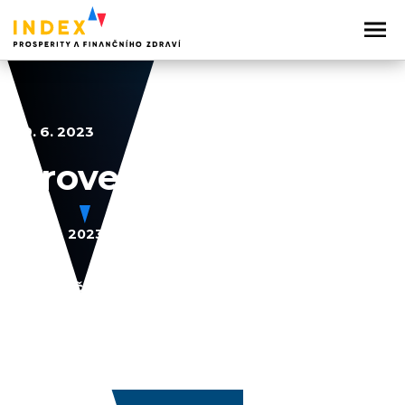
20. 6. 2023
Úroveň bydlení
2022
2023
2024
2025
2026
Sdílejte článek