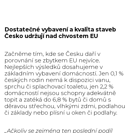
Dostatečné vybavení a kvalita staveb
Česko udržují nad chvostem EU
Začněme tím, kde se Česku daří v
porovnání se zbytkem EU nejvíce.
Nejlepších výsledků dosahujeme v
základním vybavení domácností. Jen 0,1 %
českých rodin nemá k dispozici vanu,
sprchu či splachovací toaletu, jen 2,2 %
domácností nejsou schopny adekvátně
topit a zatéká do 6,8 % bytů či domů s
děravou střechou, vlhkými zdmi, podlahou
či základy nebo plísní u oken či podlahy.
„Ačkoliv se zejména ten poslední podíl