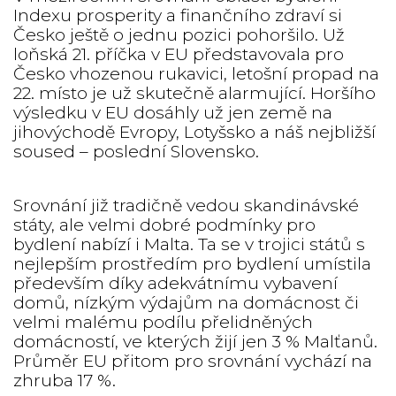
Indexu prosperity a finančního zdraví si
Česko ještě o jednu pozici pohoršilo. Už
loňská 21. příčka v EU představovala pro
Česko vhozenou rukavici, letošní propad na
22. místo je už skutečně alarmující. Horšího
výsledku v EU dosáhly už jen země na
jihovýchodě Evropy, Lotyšsko a náš nejbližší
soused – poslední Slovensko.
Srovnání již tradičně vedou skandinávské
státy, ale velmi dobré podmínky pro
bydlení nabízí i Malta. Ta se v trojici států s
nejlepším prostředím pro bydlení umístila
především díky adekvátnímu vybavení
domů, nízkým výdajům na domácnost či
velmi malému podílu přelidněných
domácností, ve kterých žijí jen 3 % Malťanů.
Průměr EU přitom pro srovnání vychází na
zhruba 17 %.