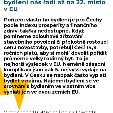
bydlení nás řadí až na 22. místo
v EU
Pořízení vlastního bydlení je pro Čechy
podle Indexu prosperity a finančního
zdraví takřka nedostupné. Když
pomineme zdlouhavé zřizování
stavebního povolení či překotně rostoucí
cenu novostavby, potřebují Češi 14,9
ročních platů, aby si mohli dovolit pořídit
průměrně velký rodinný byt. To je
nejhorší výsledek v EU. Neméně zásadní
komplikací jsou pak 5. nejvyšší výdaje na
bydlení. V Česku se naopak často vyplatí
bydlet v nájmu. Nájemní bydlení se ve
srovnání s bydlením ve vlastním více
vyplatí jen ve dvou zemích EU.
V meziročním srovnání oblasti bydlení