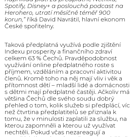
Spotify, Disney+ a poslouchá podcast na
Herohero, utratí měsíčně téměř 900
korun,”
říká David Navrátil, hlavní ekonom
České spořitelny.
Taková předplatná využívá podle zjištění
Indexu prosperity a finančního zdraví
celkem 63 % Čechů. Pravděpodobnost
využívání online předplatného roste s
příjmem, vzděláním a pracovní aktivitou
členů. Kromě toho na něj mají vliv i věk a
přítomnost dětí – mladší lidé a domácnosti
s dětmi mají předplatné častěji. Ačkoliv má
většina Čechů dle svého soudu dobrý
přehled o tom, kolik služeb si předplácí, víc
než čtvrtina předplatitelů se přiznala k
tomu, že v minulosti zaplatili za službu, na
kterou zapomněli a kterou už využívat
nechtěli. Pokud včas nezareagují a