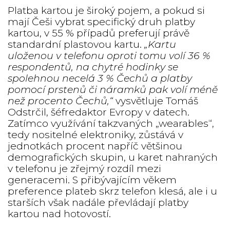
Platba kartou je široký pojem, a pokud si
mají Češi vybrat specifický druh platby
kartou, v 55 % případů preferují právě
standardní plastovou kartu.
„Kartu
uloženou v telefonu oproti tomu volí 36 %
respondentů, na chytré hodinky se
spolehnou necelá 3 % Čechů a platby
pomocí prstenů či náramků pak volí méně
než procento Čechů,“
vysvětluje Tomáš
Odstrčil, šéfredaktor Evropy v datech.
Zatímco využívání takzvaných „wearables“,
tedy nositelné elektroniky, zůstává v
jednotkách procent napříč většinou
demografických skupin, u karet nahraných
v telefonu je zřejmý rozdíl mezi
generacemi. S přibývajícím věkem
preference plateb skrz telefon klesá, ale i u
starších však nadále převládají platby
kartou nad hotovostí.