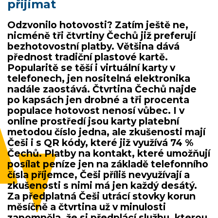
přijímat
Odzvonilo hotovosti? Zatím ještě ne,
nicméně tři čtvrtiny Čechů již preferují
bezhotovostní platby. Většina dává
přednost tradiční plastové kartě.
Popularitě se těší i virtuální karty v
telefonech, jen nositelná elektronika
nadále zaostává. Čtvrtina Čechů najde
po kapsách jen drobné a tři procenta
populace hotovost nenosí vůbec. I v
online prostředí jsou karty platební
metodou číslo jedna, ale zkušenosti mají
Češi i s QR kódy, které již využívá 74 %
Čechů. Platby na kontakt, které umožňují
posílat peníze jen na základě telefonního
čísla příjemce, Češi příliš nevyužívají a
zkušenosti s nimi má jen každý desátý.
Za předplatná Češi utrácí stovky korun
měsíčně a čtvrtina už v minulosti
zapomněla, že si předplácí službu, kterou