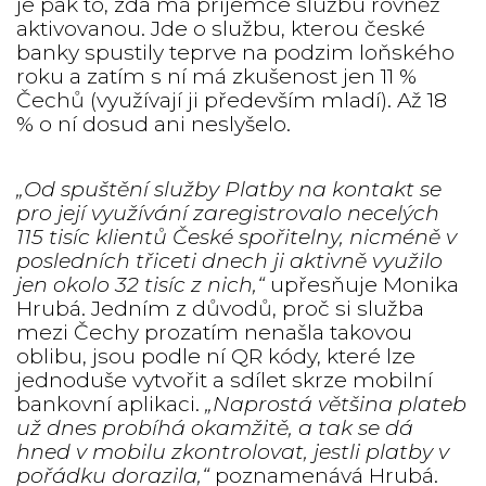
je pak to, zda má příjemce službu rovněž
aktivovanou. Jde o službu, kterou české
banky spustily teprve na podzim loňského
roku a zatím s ní má zkušenost jen 11 %
Čechů (využívají ji především mladí). Až 18
% o ní dosud ani neslyšelo.
„Od spuštění služby Platby na kontakt se
pro její využívání zaregistrovalo necelých
115 tisíc klientů České spořitelny, nicméně v
posledních třiceti dnech ji aktivně využilo
jen okolo 32 tisíc z nich,“
upřesňuje Monika
Hrubá. Jedním z důvodů, proč si služba
mezi Čechy prozatím nenašla takovou
oblibu, jsou podle ní QR kódy, které lze
jednoduše vytvořit a sdílet skrze mobilní
bankovní aplikaci.
„Naprostá většina plateb
už dnes probíhá okamžitě, a tak se dá
hned v mobilu zkontrolovat, jestli platby v
pořádku dorazila,“
poznamenává Hrubá.