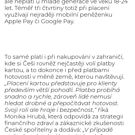
ale neplatí u mladé generace ve věku 18-24
let. Téměř tři čtvrtiny totiž při placení
využívají nejraději mobilní peněženku
Apple Pay či Google Pay.
To samé platí i při nakupování v zahraničí,
kde si Češi rovněž nejčastěji volí platby
kartou, a to dokonce i před platbami
hotovostí v měně země, kterou navštěvují.
„Placení kartou představuje pro klienty
především větší pohodlí. Platba probíhá
snadno a rychle, zároveň lidé nemusí
hledat drobné a přepočítávat hotovost.
Svoji roli ale hraje i bezpečnost,“
říká
Monika Hrubá, která odpovídá za strategii
finančního zdraví a zákaznické zkušenosti
České spořitelny a dodává:
„V případě