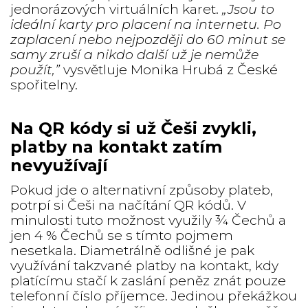
jednorázových virtuálních karet.
„Jsou to
ideální karty pro placení na internetu. Po
zaplacení nebo nejpozději do 60 minut se
samy zruší a nikdo další už je nemůže
použít,”
vysvětluje Monika Hrubá z České
spořitelny.
Na QR kódy si už Češi zvykli,
platby na kontakt zatím
nevyužívají
Pokud jde o alternativní způsoby plateb,
potrpí si Češi na načítání QR kódů. V
minulosti tuto možnost využily ¾ Čechů a
jen 4 % Čechů se s tímto pojmem
nesetkala. Diametrálně odlišné je pak
využívání takzvané platby na kontakt, kdy
platícímu stačí k zaslání peněz znát pouze
telefonní číslo příjemce. Jedinou překážkou