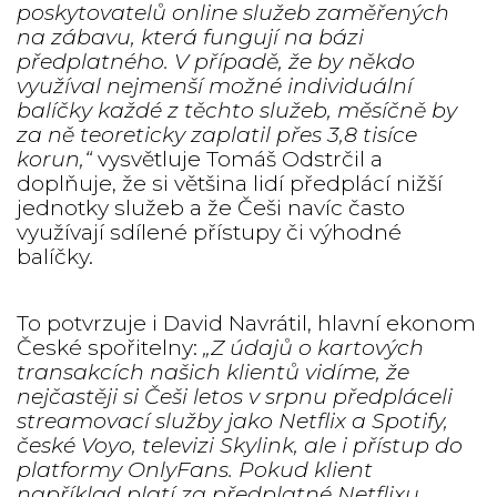
poskytovatelů online služeb zaměřených
na zábavu, která fungují na bázi
předplatného. V případě, že by někdo
využíval nejmenší možné individuální
balíčky každé z těchto služeb, měsíčně by
za ně teoreticky zaplatil přes 3,8 tisíce
korun,“
vysvětluje Tomáš Odstrčil a
doplňuje, že si většina lidí předplácí nižší
jednotky služeb a že Češi navíc často
využívají sdílené přístupy či výhodné
balíčky.
To potvrzuje i David Navrátil, hlavní ekonom
České spořitelny:
„Z údajů o kartových
transakcích našich klientů vidíme, že
nejčastěji si Češi letos v srpnu předpláceli
streamovací služby jako Netflix a Spotify,
české Voyo, televizi Skylink, ale i přístup do
platformy OnlyFans. Pokud klient
například platí za předplatné Netflixu,