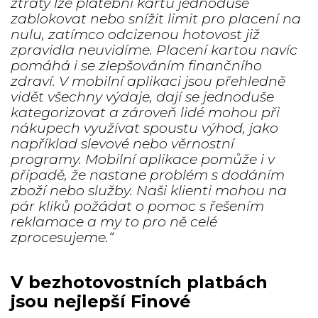
ztráty lze platební kartu jednoduše
zablokovat nebo snížit limit pro placení na
nulu, zatímco odcizenou hotovost již
zpravidla neuvidíme. Placení kartou navíc
pomáhá i se zlepšováním finančního
zdraví. V mobilní aplikaci jsou přehledně
vidět všechny výdaje, dají se jednoduše
kategorizovat a zároveň lidé mohou při
nákupech využívat spoustu výhod, jako
například slevové nebo věrnostní
programy. Mobilní aplikace pomůže i v
případě, že nastane problém s dodáním
zboží nebo služby. Naši klienti mohou na
pár kliků požádat o pomoc s řešením
reklamace a my to pro ně celé
zprocesujeme.“
V bezhotovostních platbách
jsou nejlepší Finové