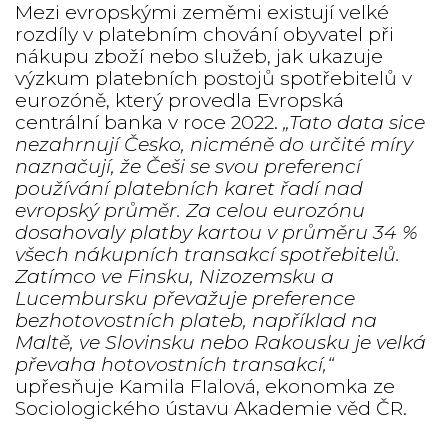
Mezi evropskými zeměmi existují velké
rozdíly v platebním chování obyvatel při
nákupu zboží nebo služeb, jak ukazuje
výzkum platebních postojů spotřebitelů v
eurozóně, který provedla Evropská
centrální banka v roce 2022.
„Tato data sice
nezahrnují Česko, nicméně do určité míry
naznačují, že Češi se svou preferencí
používání platebních karet řadí nad
evropský průměr. Za celou eurozónu
dosahovaly platby kartou v průměru 34 %
všech nákupních transakcí spotřebitelů.
Zatímco ve Finsku, Nizozemsku a
Lucembursku převažuje preference
bezhotovostních plateb, například na
Maltě, ve Slovinsku nebo Rakousku je velká
převaha hotovostních transakcí,“
upřesňuje Kamila FIalová, ekonomka ze
Sociologického ústavu Akademie věd ČR.