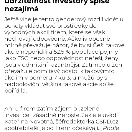
udržitelnost investory spíše
nezajímá
Ještě více je tento genderový rozdíl vidět u
ochoty vkládat své prostředky do
výhodných akcií firem, které se však
nechovají odpovědně. Ačkoliv obecně
mírně převažuje názor, že by si Češi takové
akcie nepořídili a 52,5 % populace pojmy
jako ESG nebo odpovědnost neřeší, ženy
jsou v odmítání razantnější. Zatímco u žen
převažuje odmítavý postoj k takovýmto
akciím v poměru 7 ku 3, u mužů by si
nadpoloviční většina takové akcie spíše
pořídila.
Ani u firem zatím zájem o „zelené
investice“ zásadně neroste. Jak ale uvádí
Kateřina Novotná, šéfredaktorka CSRD.cz,
spotřebitelé je od firem očekávají.
„Podle