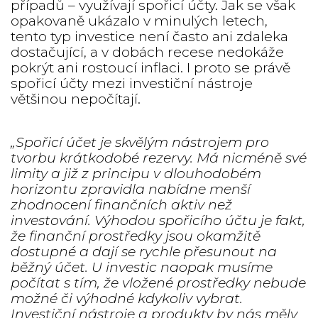
případů – využívají spořicí účty. Jak se však
opakovaně ukázalo v minulých letech,
tento typ investice není často ani zdaleka
dostačující, a v dobách recese nedokáže
pokrýt ani rostoucí inflaci. I proto se právě
spořicí účty mezi investiční nástroje
většinou nepočítají.
„Spořicí účet je skvělým nástrojem pro
tvorbu krátkodobé rezervy. Má nicméně své
limity a již z principu v dlouhodobém
horizontu zpravidla nabídne menší
zhodnocení finančních aktiv než
investování. Výhodou spořicího účtu je fakt,
že finanční prostředky jsou okamžitě
dostupné a dají se rychle přesunout na
běžný účet. U investic naopak musíme
počítat s tím, že vložené prostředky nebude
možné či výhodné kdykoliv vybrat.
Investiční nástroje a produkty by nás měly