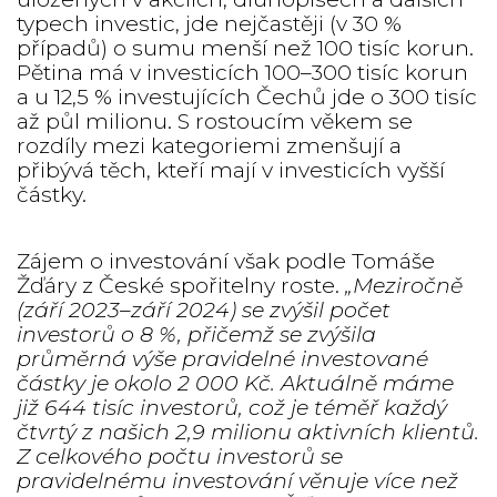
typech investic, jde nejčastěji (v 30 %
případů) o sumu menší než 100 tisíc korun.
Pětina má v investicích 100–300 tisíc korun
a u 12,5 % investujících Čechů jde o 300 tisíc
až půl milionu. S rostoucím věkem se
rozdíly mezi kategoriemi zmenšují a
přibývá těch, kteří mají v investicích vyšší
částky.
Zájem o investování však podle Tomáše
Žďáry z České spořitelny roste.
„Meziročně
(září 2023–září 2024) se zvýšil počet
investorů o 8 %, přičemž se zvýšila
průměrná výše pravidelné investované
částky je okolo 2 000 Kč. Aktuálně máme
již 644 tisíc investorů, což je téměř každý
čtvrtý z našich 2,9 milionu aktivních klientů.
Z celkového počtu investorů se
pravidelnému investování věnuje více než