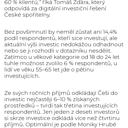
60 % klientů,“
říká Tomáš Žďára, který
odpovídá za digitální investiční řešení
České spořitelny.
Bez povšimnutí by neměl zůstat ani 14,4%
podíl respondentů, kteří sice investují, ale
aktuální výši investic nedokážou odhadnout
nebo se ji rozhodli v dotazníku nesdělit.
Zatímco u věkové kategorie od 18 do 24 let
tuhle možnost zvolilo 6 % respondentů, u
lidí ve věku 55–65 let jde o pětinu
investujících.
Ze svých ročních příjmů odkládají Češi do
investic nejčastěji 6–10 % získaných
prostředků – tvrdí tak třetina investujících
respondentů. Jen jeden z deseti investorů
si skrze investice odkládá více než čtvrtinu
příjmů. Optimální je podle Moniky Hrubé