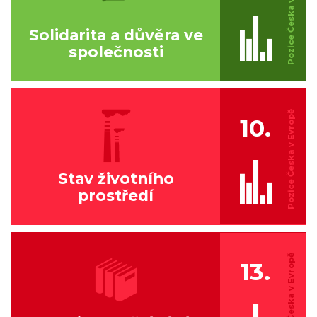
Solidarita a důvěra ve
společnosti
10.
Stav životního
prostředí
13.