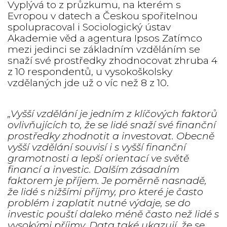
Vyplývá to z průzkumu, na kterém s
Evropou v datech a Českou spořitelnou
spolupracoval i Sociologický ústav
Akademie věd a agentura Ipsos Zatímco
mezi jedinci se základním vzděláním se
snaží své prostředky zhodnocovat zhruba 4
z 10 respondentů, u vysokoškolsky
vzdělaných jde už o víc než 8 z 10.
„Vyšší vzdělání je jedním z klíčových faktorů
ovlivňujících to, že se lidé snaží své finanční
prostředky zhodnotit a investovat. Obecně
vyšší vzdělání souvisí i s vyšší finanční
gramotnosti a lepší orientací ve světě
financí a investic. Dalším zásadním
faktorem je příjem. Je poměrně nasnadě,
že lidé s nižšími příjmy, pro které je často
problém i zaplatit nutné výdaje, se do
investic pouští daleko méně často než lidé s
vysokými příjmy. Data také ukazují, že se