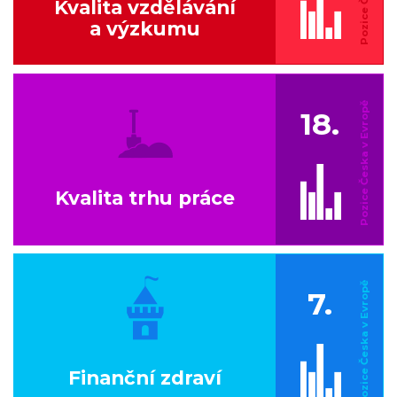
Kvalita vzdělávání
a výzkumu
18.
Kvalita trhu práce
7.
Finanční zdraví