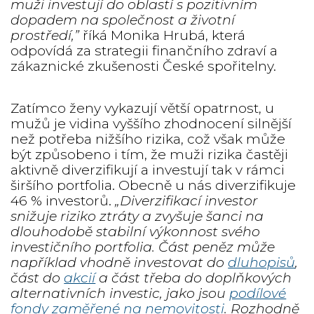
muži investují do oblastí s pozitivním
dopadem na společnost a životní
prostředí,”
říká Monika Hrubá, která
odpovídá za strategii finančního zdraví a
zákaznické zkušenosti České spořitelny.
Zatímco ženy vykazují větší opatrnost, u
mužů je vidina vyššího zhodnocení silnější
než potřeba nižšího rizika, což však může
být způsobeno i tím, že muži rizika častěji
aktivně diverzifikují a investují tak v rámci
širšího portfolia. Obecně u nás diverzifikuje
46 % investorů.
„Diverzifikací investor
snižuje riziko ztráty a zvyšuje šanci na
dlouhodobě stabilní výkonnost svého
investičního portfolia. Část peněz může
například vhodně investovat do
dluhopisů
,
část do
akcií
a část třeba do doplňkových
alternativních investic, jako jsou
podílové
fondy zaměřené na nemovitosti
. Rozhodně