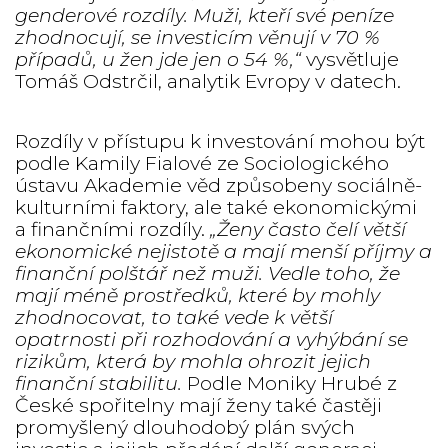
genderové rozdíly. Muži, kteří své peníze
zhodnocují, se investicím věnují v 70 %
případů, u žen jde jen o 54 %,“
vysvětluje
Tomáš Odstrčil, analytik Evropy v datech.
Rozdíly v přístupu k investování mohou být
podle Kamily Fialové ze Sociologického
ústavu Akademie věd způsobeny sociálně-
kulturními faktory, ale také ekonomickými
a finančními rozdíly.
„Ženy často čelí větší
ekonomické nejistotě a mají menší příjmy a
finanční polštář než muži. Vedle toho, že
mají méně prostředků, které by mohly
zhodnocovat, to také vede k větší
opatrnosti při rozhodování a vyhýbání se
rizikům, která by mohla ohrozit jejich
finanční stabilitu.
Podle Moniky Hrubé z
České spořitelny mají ženy také častěji
promyšlený dlouhodobý plán svých