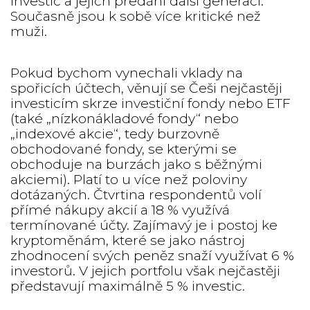
investic a jejich předání další generaci.
Současně jsou k sobě více kritické než
muži.
Pokud bychom vynechali vklady na
spořicích účtech, věnují se Češi nejčastěji
investicím skrze investiční fondy nebo ETF
(také „nízkonákladové fondy“ nebo
„indexové akcie“, tedy burzovně
obchodované fondy, se kterými se
obchoduje na burzách jako s běžnými
akciemi). Platí to u více než poloviny
dotázaných. Čtvrtina respondentů volí
přímé nákupy akcií a 18 % využívá
termínované účty. Zajímavý je i postoj ke
kryptoměnám, které se jako nástroj
zhodnocení svých peněz snaží využívat 6 %
investorů. V jejich portfolu však nejčastěji
představují maximálně 5 % investic.