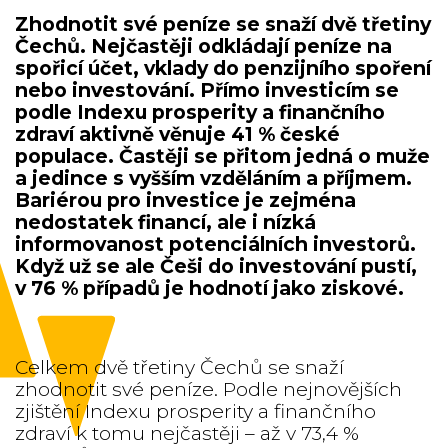
Zhodnotit své peníze se snaží dvě třetiny
Čechů. Nejčastěji odkládají peníze na
spořicí účet, vklady do penzijního spoření
nebo investování. Přímo investicím se
podle Indexu prosperity a finančního
zdraví aktivně věnuje 41 % české
populace. Častěji se přitom jedná o muže
a jedince s vyšším vzděláním a příjmem.
Bariérou pro investice je zejména
nedostatek financí, ale i nízká
informovanost potenciálních investorů.
Když už se ale Češi do investování pustí,
v 76 % případů je hodnotí jako ziskové.
Celkem dvě třetiny Čechů se snaží
zhodnotit své peníze. Podle nejnovějších
zjištění Indexu prosperity a finančního
zdraví k tomu nejčastěji – až v 73,4 %