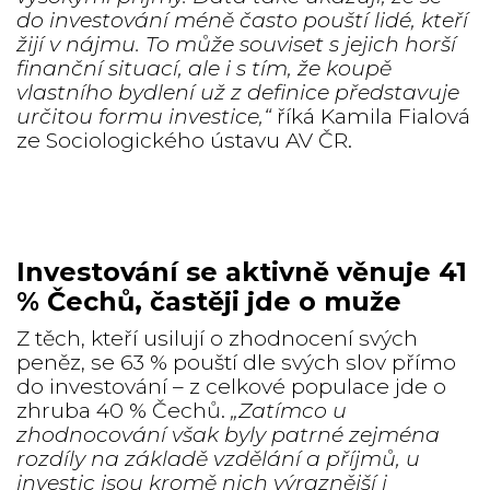
do investování méně často pouští lidé, kteří
žijí v nájmu. To může souviset s jejich horší
finanční situací, ale i s tím, že koupě
vlastního bydlení už z definice představuje
určitou formu investice,“
říká Kamila Fialová
ze Sociologického ústavu AV ČR.
Investování se aktivně věnuje 41
% Čechů, častěji jde o muže
Z těch, kteří usilují o zhodnocení svých
peněz, se 63 % pouští dle svých slov přímo
do investování – z celkové populace jde o
zhruba 40 % Čechů.
„Zatímco u
zhodnocování však byly patrné zejména
rozdíly na základě vzdělání a příjmů, u
investic jsou kromě nich výraznější i