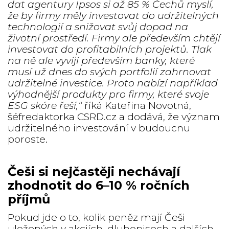
dat agentury Ipsos si až 85 % Čechů myslí,
že by firmy měly investovat do udržitelných
technologií a snižovat svůj dopad na
životní prostředí. Firmy ale především chtějí
investovat do profitabilních projektů. Tlak
na ně ale vyvíjí především banky, které
musí už dnes do svých portfolií zahrnovat
udržitelné investice. Proto nabízí například
výhodnější produkty pro firmy, které svoje
ESG skóre řeší,“
říká Kateřina Novotná,
šéfredaktorka CSRD.cz a dodává, že význam
udržitelného investování v budoucnu
poroste.
Češi si nejčastěji nechávají
zhodnotit do 6–10 % ročních
příjmů
Pokud jde o to, kolik peněz mají Češi
uložených v akciích, dluhopisech a dalších