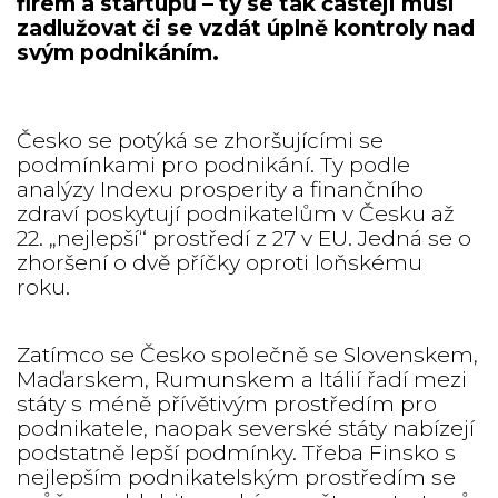
firem a startupů – ty se tak častěji musí
zadlužovat či se vzdát úplně kontroly nad
svým podnikáním.
Česko se potýká se zhoršujícími se
podmínkami pro podnikání. Ty podle
analýzy Indexu prosperity a finančního
zdraví poskytují podnikatelům v Česku až
22. „nejlepší“ prostředí z 27 v EU. Jedná se o
zhoršení o dvě příčky oproti loňskému
roku.
Zatímco se Česko společně se Slovenskem,
Maďarskem, Rumunskem a Itálií řadí mezi
státy s méně přívětivým prostředím pro
podnikatele, naopak severské státy nabízejí
podstatně lepší podmínky. Třeba Finsko s
nejlepším podnikatelským prostředím se