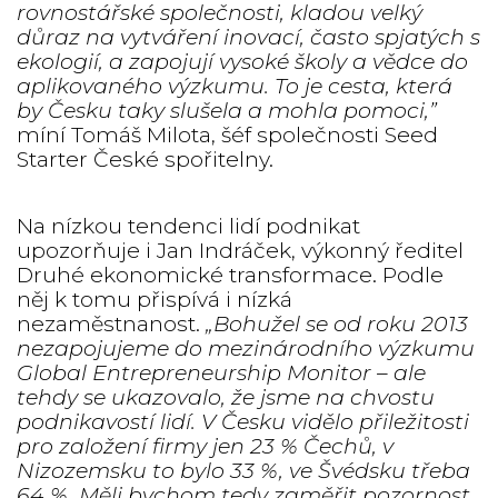
rovnostářské společnosti, kladou velký
důraz na vytváření inovací, často spjatých s
ekologií, a zapojují vysoké školy a vědce do
aplikovaného výzkumu. To je cesta, která
by Česku taky slušela a mohla pomoci,”
míní Tomáš Milota, šéf společnosti Seed
Starter České spořitelny.
Na nízkou tendenci lidí podnikat
upozorňuje i Jan Indráček, výkonný ředitel
Druhé ekonomické transformace. Podle
něj k tomu přispívá i nízká
nezaměstnanost.
„Bohužel se od roku 2013
nezapojujeme do mezinárodního výzkumu
Global Entrepreneurship Monitor – ale
tehdy se ukazovalo, že jsme na chvostu
podnikavostí lidí. V Česku vidělo přiležitosti
pro založení firmy jen 23 % Čechů, v
Nizozemsku to bylo 33 %, ve Švédsku třeba
64 %. Měli bychom tedy zaměřit pozornost,