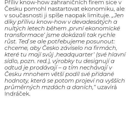
Příliv know-how zahraničních firem sice v
Česku pomohl nastartovat ekonomiku, ale
v současnosti ji spíše naopak limituje.
„Jen
díky přílivu know-how v devadesátých a
nultých letech během ‚první ekonomické
transformace‘ jsme dokázali tak rychle
růst. Teď se ale potřebujeme posunout:
chceme, aby Česko záviselo na firmách,
které tu mají svůj ‚headquarter‘ (své hlavní
sídlo, pozn. red.), výrobky tu designují a
odtud je prodávají – a tím nechávají v
Česku mnohem větší podíl své přidané
hodnoty, která se potom projeví na vyšších
průměrných mzdách a daních,“
uzavírá
Indráček.