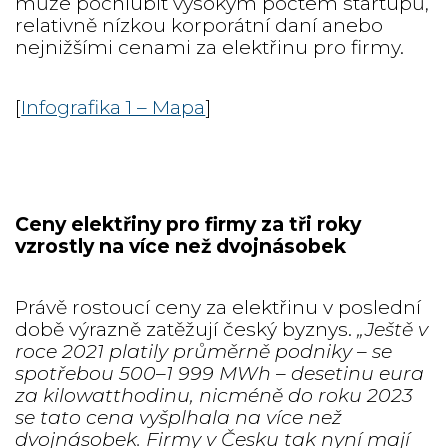
může pochlubit vysokým počtem startupů,
relativně nízkou korporátní daní anebo
nejnižšími cenami za elektřinu pro firmy.
[
Infografika 1 – Mapa
]
Ceny elektřiny pro firmy za tři roky
vzrostly na více než dvojnásobek
Právě rostoucí ceny za elektřinu v poslední
době výrazně zatěžují český byznys.
„Ještě v
roce 2021 platily průměrně podniky – se
spotřebou 500–1 999 MWh – desetinu eura
za kilowatthodinu, nicméně do roku 2023
se tato cena vyšplhala na více než
dvojnásobek. Firmy v Česku tak nyní mají