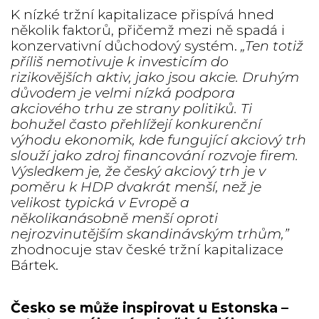
K nízké tržní kapitalizace přispívá hned
několik faktorů, přičemž mezi ně spadá i
konzervativní důchodový systém.
„Ten totiž
příliš nemotivuje k investicím do
rizikovějších aktiv, jako jsou akcie. Druhým
důvodem je velmi nízká podpora
akciového trhu ze strany politiků. Ti
bohužel často přehlížejí konkurenční
výhodu ekonomik, kde fungující akciový trh
slouží jako zdroj financování rozvoje firem.
Výsledkem je, že český akciový trh je v
poměru k HDP dvakrát menší, než je
velikost typická v Evropě a
několikanásobně menší oproti
nejrozvinutějším skandinávským trhům,”
zhodnocuje stav české tržní kapitalizace
Bártek.
Česko se může inspirovat u Estonska –