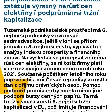
zatěžuje výrazný nárůst cen
elektřiny i podprůměrná tržní
kapitalizace
Tuzemské podnikatelské prostředí má 6.
nejhorší podmínky v evropské
sedmadvacítce, ještě v loni se přitom
jednalo o 8. nejhorší místo, vyplývá to z
analýzy Indexu prosperity a finančního
zdraví. Na výsledku se podepsal zejména
růst cen elektřiny, za ni totiž firmy platí
více než dvojnásobnou cenu oproti roku
2021. Současně počátkem letošního roku
poprvé v historii České republiky vzrostla
daň z příjmu právnických osob. Pomoc
podpořit podnikání by mohla mimo jiné
podpora burzy cenných papírů. Ta má
totiž v současnosti 8. nejnižší tržní
kapitalizaci v EU, což limituje financování