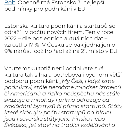
Bolt
. Obecně má Estonsko 3. nejlepší
podmínky pro podnikání v EU.
Estonská kultura podnikání a startupů se
odráží i v počtu nových firem. Ten v roce
2022 – dle posledních aktuálních dat –
vzrostl o 17 %. V Česku se pak jedná jen o
9% nárůst, což ho řadí až na 21. místo v EU.
V tuzemsku totiž není podnikatelská
kultura tak silná a potřebovali bychom větší
podporu podnikání.
„My Češi, i když jsme
podnikaví, stále nemáme mindset Izraelců
či Američanů a riziko neúspěchu nás stále
svazuje a mnohdy i přímo odrazuje od
zakládání byznysů či přímo startupů. Státy,
které skórují v počtu startupů na hlavu
jsou i severské státy jako Finsko nebo
Švédsko, jež staví na tradici vzdělávání a