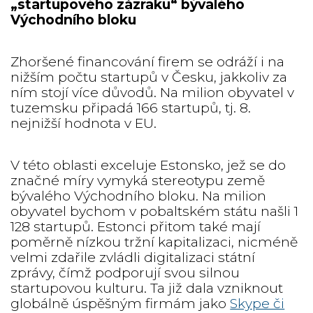
„startupového zázraku“ bývalého
Východního bloku
Zhoršené financování firem se odráží i na
nižším počtu startupů v Česku, jakkoliv za
ním stojí více důvodů. Na milion obyvatel v
tuzemsku připadá 166 startupů, tj. 8.
nejnižší hodnota v EU.
V této oblasti exceluje Estonsko, jež se do
značné míry vymyká stereotypu země
bývalého Východního bloku. Na milion
obyvatel bychom v pobaltském státu našli 1
128 startupů. Estonci přitom také mají
poměrně nízkou tržní kapitalizaci, nicméně
velmi zdařile zvládli digitalizaci státní
zprávy, čímž podporují svou silnou
startupovou kulturu. Ta již dala vzniknout
globálně úspěšným firmám jako
Skype či