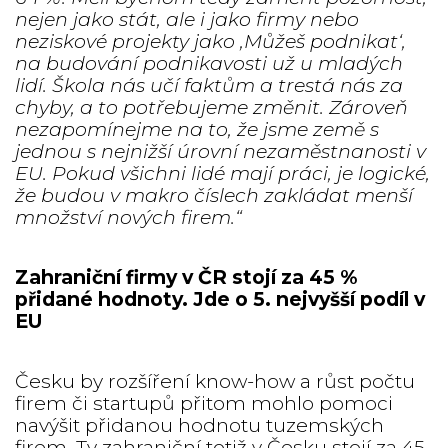
nejen jako stát, ale i jako firmy nebo
neziskové projekty jako ‚Můžeš podnikat‘,
na budování podnikavosti už u mladých
lidí. Škola nás učí faktům a trestá nás za
chyby, a to potřebujeme změnit. Zároveň
nezapomínejme na to, že jsme země s
jednou s nejnižší úrovní nezaměstnanosti v
EU. Pokud všichni lidé mají práci, je logické,
že budou v makro číslech zakládat menší
množství nových firem.“
Zahraniční firmy v ČR stojí za 45 %
přidané hodnoty. Jde o 5. nejvyšší podíl v
EU
Česku by rozšíření know-how a růst počtu
firem či startupů přitom mohlo pomoci
navýšit přidanou hodnotu tuzemských
firem. Ty zahraniční totiž v Česku stojí za 45