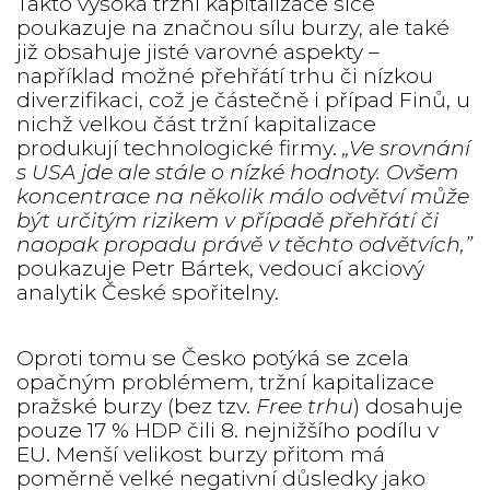
Takto vysoká tržní kapitalizace sice
poukazuje na značnou sílu burzy, ale také
již obsahuje jisté varovné aspekty –
například možné přehřátí trhu či nízkou
diverzifikaci, což je částečně i případ Finů, u
nichž velkou část tržní kapitalizace
produkují technologické firmy.
„Ve srovnání
s USA jde ale stále o nízké hodnoty. Ovšem
koncentrace na několik málo odvětví může
být určitým rizikem v případě přehřátí či
naopak propadu právě v těchto odvětvích,”
poukazuje Petr Bártek, vedoucí akciový
analytik České spořitelny.
Oproti tomu se Česko potýká se zcela
opačným problémem, tržní kapitalizace
pražské burzy (bez tzv.
Free trhu
) dosahuje
pouze 17 % HDP čili 8. nejnižšího podílu v
EU. Menší velikost burzy přitom má
poměrně velké negativní důsledky jako