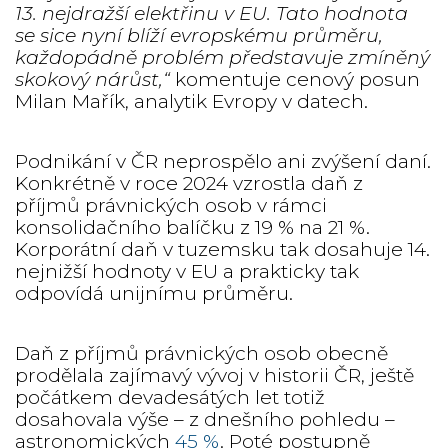
13. nejdražší elektřinu v EU. Tato hodnota
se sice nyní blíží evropskému průměru,
každopádně problém představuje zmíněný
skokový nárůst,“
komentuje cenový posun
Milan Mařík, analytik Evropy v datech.
Podnikání v ČR neprospělo ani zvýšení daní.
Konkrétně v roce 2024 vzrostla daň z
příjmů právnických osob v rámci
konsolidačního balíčku z 19 % na 21 %.
Korporátní daň v tuzemsku tak dosahuje 14.
nejnižší hodnoty v EU a prakticky tak
odpovídá unijnímu průměru.
Daň z příjmů právnických osob obecně
prodělala zajímavý vývoj v historii ČR, ještě
počátkem devadesátých let totiž
dosahovala výše – z dnešního pohledu –
astronomických
45 %
. Poté postupně