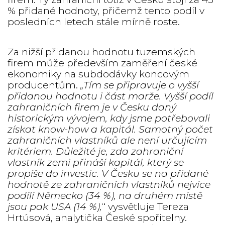
% přidané hodnoty, přičemž tento podíl v
posledních letech stále mírně roste.
Za nižší přidanou hodnotu tuzemských
firem může především zaměření české
ekonomiky na subdodávky koncovým
producentům.
„Tím se připravuje o vyšší
přidanou hodnotu i část marže. Vyšší podíl
zahraničních firem je v Česku daný
historickým vývojem, kdy jsme potřebovali
získat know-how a kapitál. Samotný počet
zahraničních vlastníků ale není určujícím
kritériem. Důležité je, zda zahraniční
vlastník zemi přináší kapitál, který se
propíše do investic. V Česku se na přidané
hodnotě ze zahraničních vlastníků nejvíce
podílí Německo (34 %), na druhém místě
jsou pak USA (14 %),
“ vysvětluje Tereza
Hrtúsová, analytička České spořitelny.