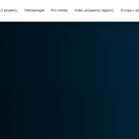
O projektu
Metodologie
Pro média
Index prosperity regionů
Evropa v d