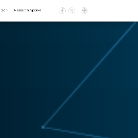
atech
Research Spořka