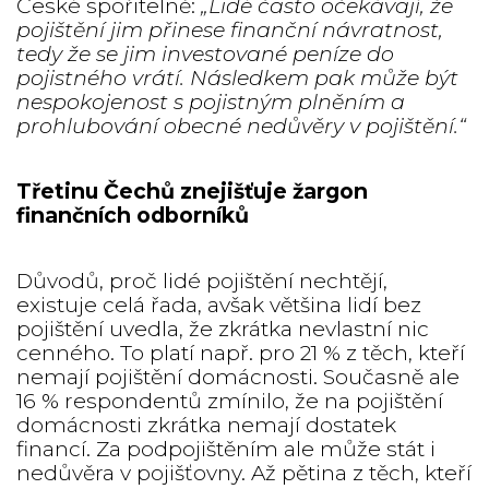
České spořitelně:
„Lidé často očekávají, že
pojištění jim přinese finanční návratnost,
tedy že se jim investované peníze do
pojistného vrátí. Následkem pak může být
nespokojenost s pojistným plněním a
prohlubování obecné nedůvěry v pojištění.“
Třetinu Čechů znejišťuje žargon
finančních odborníků
Důvodů, proč lidé pojištění nechtějí,
existuje celá řada, avšak většina lidí bez
pojištění uvedla, že zkrátka nevlastní nic
cenného. To platí např. pro 21 % z těch, kteří
nemají pojištění domácnosti. Současně ale
16 % respondentů zmínilo, že na pojištění
domácnosti zkrátka nemají dostatek
financí. Za podpojištěním ale může stát i
nedůvěra v pojišťovny. Až pětina z těch, kteří