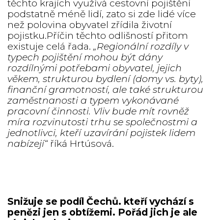
těchto krajích využívá cestovní pojištění
podstatně méně lidí, zato si zde lidé více
než polovina obyvatel zřídila životní
pojistku.Příčin těchto odlišností přitom
existuje celá řada.
„Regionální rozdíly v
typech pojištění mohou být dány
rozdílnými potřebami obyvatel, jejich
věkem, strukturou bydlení (domy vs. byty),
finanční gramotností, ale také strukturou
zaměstnanosti a typem vykonávané
pracovní činnosti. Vliv bude mít rovněž
míra rozvinutosti trhu se společnostmi a
jednotlivci, kteří uzavírání pojistek lidem
nabízejí“
říká Hrtúsová.
Snižuje se podíl Čechů. kteří vychází s
penězi jen s obtížemi. Pořád jich je ale