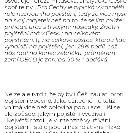
osvětluje Tereza Hrtúsová, analytička České
spořitelny.
„Pro Čechy je typická výraznější
role neživotního pojištění, tedy že více myslí
na svůj majetek než na to, že se jim může
přihodit úraz s trvalými následky. Životní
pojištění má v Česku na celkovém
pojistném, tj. na celkové částce, kterou lidé
vynaloží na pojištění, ‚jen‘ 29% podíl, což
nás řadí na konec žebříčku, průměrem
zemí OECD je zhruba 50 %,“ dodává.
Nelze ale tvrdit, že by byli Češi zaujatí proti
pojištění obecně. Jako užitečné ho totiž
vnímá více než polovina populace. Liší se
ale způsob, jakým pojištění využívají.
„Největší rozdíl je v intenzitě využívání
pojištění – stále jsou u nás relativně nízké