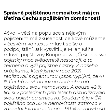
Správně pojištěnou nemovitost má jen
třetina Čechů s pojištěním domácnosti
Ačkoliv většina populace s nějakým
pojištěním má zkušenost, celkově můžeme
v českém kontextu mluvit spíše o
podpojištění. Jak vysvětluje Milan Káňa,
mluvčí pojišťovny Kooperativa:
„Češi se o své
pojistky moc svědomitě nestarají, a to
zejména o výši pojistné částky. Z našeho
průzkumu, který jsme v roce 2021
realizovali s agenturou Ipsos, vyplývá, že 41
% Čechů neví, na jakou hodnotu má
pojištěnou svou nemovitost. A pouze 42 %
lidí si v posledních pěti letech aktualizovalo
svou pojistnou smlouvu. Současně je v ČR
pojištěno cca 55 % nemovitostí, zatímco v
západní Evropě je to přes 90 % nemovitostí,