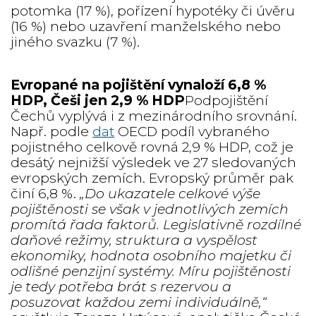
potomka (17 %), pořízení hypotéky či úvěru
(16 %) nebo uzavření manželského nebo
jiného svazku (7 %).
Evropané na pojištění vynaloží 6,8 %
HDP, Češi jen 2,9 % HDP
Podpojištění
Čechů vyplývá i z mezinárodního srovnání.
Např. podle
dat
OECD podíl vybraného
pojistného celkově rovná 2,9 % HDP, což je
desátý nejnižší výsledek ve 27 sledovaných
evropských zemích. Evropský průměr pak
činí 6,8 %.
„Do ukazatele celkové výše
pojištěnosti se však v jednotlivých zemích
promítá řada faktorů. Legislativně rozdílné
daňové režimy, struktura a vyspělost
ekonomiky, hodnota osobního majetku či
odlišné penzijní systémy. Míru pojištěnosti
je tedy potřeba brát s rezervou a
posuzovat každou zemi individuálně,“