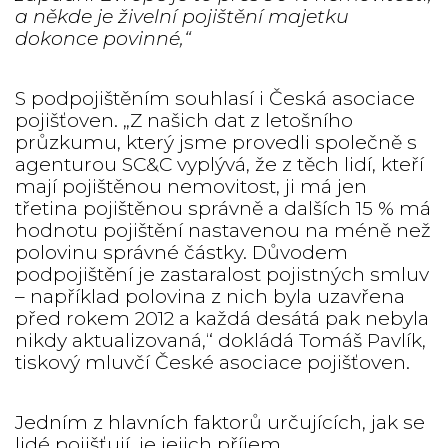
a někde je živelní pojištění majetku
dokonce povinné,“
S podpojištěním souhlasí i Česká asociace
pojišťoven. „Z našich dat z letošního
průzkumu, který jsme provedli společně s
agenturou SC&C vyplývá, že z těch lidí, kteří
mají pojištěnou nemovitost, ji má jen
třetina pojištěnou správně a dalších 15 % má
hodnotu pojištění nastavenou na méně než
polovinu správné částky. Důvodem
podpojištění je zastaralost pojistných smluv
– například polovina z nich byla uzavřena
před rokem 2012 a každá desátá pak nebyla
nikdy aktualizovaná,“ dokládá Tomáš Pavlík,
tiskový mluvčí České asociace pojišťoven.
Jedním z hlavních faktorů určujících, jak se
lidé pojišťují, je jejich příjem.