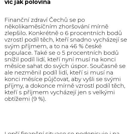
víc jak polovina
Finanční zdraví Čechů se po
několikaměsíčním zhoršování mírně
zlepšilo. Konkrétně o 6 procentních bodů
vzrostl podíl těch, kteří snadno vycházejí se
svým příjmem, a to na 46 % české
populace. Také se o 5 procentních bodů
snížil podíl lidí, kteří nyní musí na konci
měsíce sahat do svých úspor. Současně se
ale nezměnil podíl lidí, kteří si musí na
konci měsíce půjčovat, aby vyšli se svými
příjmy, a dokonce mírně vzrostl podíl těch,
kteří s příjmem vycházejí jen s velkými
obtížemi (9 %).
Lepší finanční situace se podepisuje i na