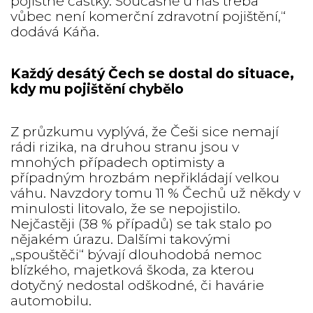
pojistné částky. Současně u nás třeba
vůbec není komerční zdravotní pojištění,“
dodává Káňa.
Každý desátý Čech se dostal do situace,
kdy mu pojištění chybělo
Z průzkumu vyplývá, že Češi sice nemají
rádi rizika, na druhou stranu jsou v
mnohých případech optimisty a
případným hrozbám nepřikládají velkou
váhu. Navzdory tomu 11 % Čechů už někdy v
minulosti litovalo, že se nepojistilo.
Nejčastěji (38 % případů) se tak stalo po
nějakém úrazu. Dalšími takovými
„spouštěči“ bývají dlouhodobá nemoc
blízkého, majetková škoda, za kterou
dotyčný nedostal odškodné, či havárie
automobilu.