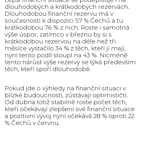
dlouhodobých a krátkodobých rezervách.
Dlouhodobou finanční rezervu má v
současnosti k dispozici 57 % Čechů a tu
krátkodobou 76 % z nich. Roste i samotná
výše úspor, zatímco v březnu by si s
krátkodobou rezervou na déle než tři
měsíce vystačilo 34 % z těch, kteří ji mají,
nyní tento podíl stoupl na 43 %. Nicméně
tento nárůst výše rezervy se týká především
těch, kteří spoří dlouhodobě.
Pokud jde o výhledy na finanční situaci v
blízké budoucnosti, zůstávají optimističtí.
Od dubna totiž stabilně roste počet těch,
kteří očekávají zlepšení své finanční situace
a pozitivní vývoj nyní očekává 28 % oproti 22
% Čechů v červnu.