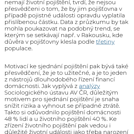
nemají životní pojištění, tvrdí, že nejsou
přesvědčeni o tom, že by jim pojišťovna v
případě pojistné události opravdu vyplatila
přislíbenou částku. Data z průzkumu by tak
mohla poukazovat na podobný trend, se
kterým se setkávají např. v Rakousku, kde
důvěra v pojišťovny klesla podle
třetiny
populace.
Motivací ke sjednání pojištění pak bývá také
přesvědčení, že je to užitečné, a je to jeden
z nástrojů dlouhodobého řízení financí
domácnosti. Jak vyplývá z
analýzy
Sociologického ústavu AV ČR, důležitým
motivem pro sjednání pojištění je snaha
snížit rizika a vyhnout se případné ztrátě.
Takto si odůvodnilo pojištění domácnosti
48 % lidí a u životního pojištění 40 %. Ke
zřízení životního pojištění pak vedou i
důležité životní události jako třeba narození