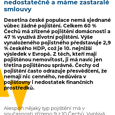
nedostatečně a máme zastaralé
smlouvy
Desetina české populace nemá sjednané
vůbec žádné pojištění. Celkem 60 %
Čechů má zřízené pojištění domácnosti a
47 % využívá životní pojištění. Výše
vynaloženého pojistného představuje 2,9
% českého HDP, což je 10. nejnižší
výsledek v Evropě. Z těch, kteří mají
pojištěnou nemovitost, ji má navíc jen
třetina pojištěnou správně. Čechy od
pojištění často odrazuje přesvědčení, že
nemají nic cenného, nedůvěra v
pojišťovny i nedostatek finančních
prostředků.
Alespoň nějaký typ pojištění má v
současnosti zřízeno 9 z 10 Čechů. Vyplývá