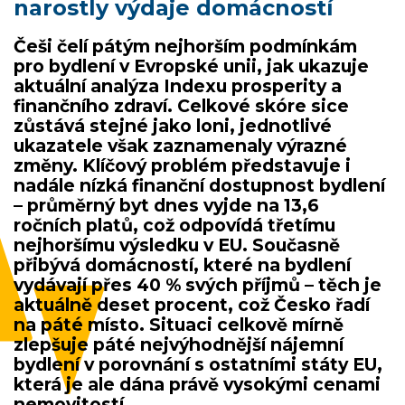
narostly výdaje domácností
Češi čelí pátým nejhorším podmínkám
pro bydlení v Evropské unii, jak ukazuje
aktuální analýza Indexu prosperity a
finančního zdraví. Celkové skóre sice
zůstává stejné jako loni, jednotlivé
ukazatele však zaznamenaly výrazné
změny. Klíčový problém představuje i
nadále nízká finanční dostupnost bydlení
– průměrný byt dnes vyjde na 13,6
ročních platů, což odpovídá třetímu
nejhoršímu výsledku v EU. Současně
přibývá domácností, které na bydlení
vydávají přes 40 % svých příjmů – těch je
aktuálně deset procent, což Česko řadí
na páté místo. Situaci celkově mírně
zlepšuje páté nejvýhodnější nájemní
bydlení v porovnání s ostatními státy EU,
která je ale dána právě vysokými cenami
nemovitostí.