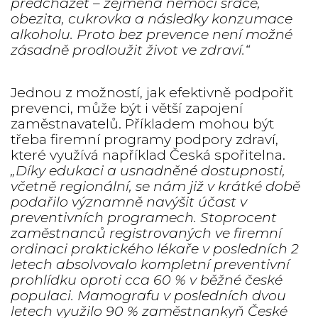
předcházet – zejména nemoci srdce,
obezita, cukrovka a následky konzumace
alkoholu. Proto bez prevence není možné
zásadně prodloužit život ve zdraví.“
Jednou z možností, jak efektivně podpořit
prevenci, může být i větší zapojení
zaměstnavatelů. Příkladem mohou být
třeba firemní programy podpory zdraví,
které využívá například Česká spořitelna.
„Díky edukaci a usnadněné dostupnosti,
včetně regionální, se nám již v krátké době
podařilo významně navýšit účast v
preventivních programech. Stoprocent
zaměstnanců registrovaných ve firemní
ordinaci praktického lékaře v posledních 2
letech absolvovalo kompletní preventivní
prohlídku oproti cca 60 % v běžné české
populaci. Mamografu v posledních dvou
letech využilo 90 % zaměstnankyň České