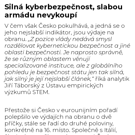
Silná kyberbezpečnost, slabou
armádu nevykoupí
V čem však Česko pokulhává, a jedná se o
jeho nejslabší indikátor, jsou výdaje na
obranu.
„Z pozice vlády nedává smysl
rozdělovat kybernetickou bezpečnost a jiné
oblasti bezpečnosti. Je naprosto správně,
že se různým oblastem věnují
specializované instituce, ale z globálního
pohledu je bezpečnost státu jen tak silná,
jak silný je její nejslabší článek,“
říká analytik
Jiří Táborský
z Ústavu empirických
výzkumů STEM.
Přestože si Česko v eurounijním pořadí
polepšilo ve výdajích na obranu o dvě
příčky, stále se řadí do druhé poloviny,
konkrétně na 16. místo. Společně s Itálií,