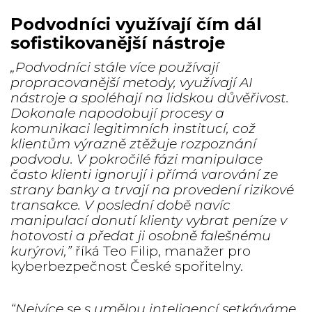
Podvodníci využívají čím dál
sofistikovanější nástroje
„Podvodníci stále více používají
propracovanější metody, využívají AI
nástroje a spoléhají na lidskou důvěřivost.
Dokonale napodobují procesy a
komunikaci legitimních institucí, což
klientům výrazně ztěžuje rozpoznání
podvodu. V pokročilé fázi manipulace
často klienti ignorují i přímá varování ze
strany banky a trvají na provedení rizikové
transakce. V poslední době navíc
manipulací donutí klienty vybrat peníze v
hotovosti a předat ji osobně falešnému
kurýrovi,”
říká Teo Filip, manažer pro
kyberbezpečnost České spořitelny.
“Nejvíce se s umělou inteligencí setkáváme