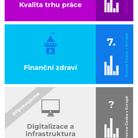
Kvalita trhu práce
7.
Finanční zdraví
?
Digitalizace a
infrastruktura