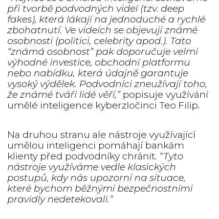
při tvorbě podvodných videí (tzv. deep
fakes), která lákají na jednoduché a rychlé
zbohatnutí. Ve videích se objevují známé
osobnosti (politici, celebrity apod.). Tato
“známá osobnost” pak doporučuje velmi
výhodné investice, obchodní platformu
nebo nabídku, která údajně garantuje
vysoký výdělek. Podvodníci zneužívají toho,
že známé tváři lidé věří,”
popisuje využívání
umělé inteligence kyberzločinci Teo Filip.
Na druhou stranu ale nástroje využívající
umělou inteligenci pomáhají bankám
klienty před podvodníky chránit.
“Tyto
nástroje využíváme vedle klasických
postupů, kdy nás upozorní na situace,
které bychom běžnými bezpečnostními
pravidly nedetekovali.”