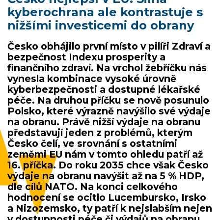
kyberochrana ale kontrastuje s
nižšími investicemi do obrany
Česko obhájilo první místo v pilíři Zdraví a
bezpečnost Indexu prosperity a
finančního zdraví. Na vrchol žebříčku nás
vynesla kombinace vysoké úrovně
kyberbezpečnosti a dostupné lékařské
péče. Na druhou příčku se nově posunulo
Polsko, které výrazně navýšilo své výdaje
na obranu. Právě nižší výdaje na obranu
představují jeden z problémů, kterým
Česko čelí, ve srovnání s ostatními
zeměmi EU nám v tomto ohledu patří až
16. příčka. Do roku 2035 chce však Česko
výdaje na obranu navýšit až na 5 % HDP,
dle cílů NATO. Na konci celkového
hodnocení se ocitlo Lucembursko, Irsko
a Nizozemsko, ty patří k nejslabším nejen
v dostupnosti péče či výdajů na obranu,