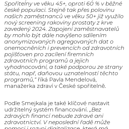
Spořitelny ve věku 45+, oproti 60 % v běžné
české populaci. Stejně tak přes polovinu
našich zaměstnanců ve věku 50+ již využilo
nový screening rakoviny prostaty z krve
zavedený 2024. Zapojení zaměstnavatelů
by mohlo být dále navýšeno sdílením
anonymizovaných agregovaných dat o
onemocněních i prevencích od zdravotních
pojišťoven pro zacílení firemních
zdravotních programů a jejich
vyhodnocování, a také podporou ze strany
státu, např, daňovou uznatelností těchto
programů,“
říká Pavla Mendelová,
manažerka zdraví v České spořitelně.
Podle Smejkala je také klíčové nastavit
udržitelný systém financování.
„Bez
zdravých financí nebude zdravé ani
zdravotnictví. V neposlední řadě může
pomoci i rozvoj digitalizace, která má