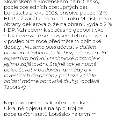
Slovinskem a Slovenskem na ni Česko,
podle posledních dostupných dat
Eurostatu z roku 2023, přispívá pouze 1,2 %
HDP. Již začátkem tohoto roku Ministerstvo
obrany deklarovalo, že na obranu vydalo 2 %
HDP. Vzhledem k současné geopolitické
situaci ve světě se navýšení této částky stalo
v posledním roce předmětem politické
debaty.
„Musíme pokračovat v dalším
posilování kybernetické bezpečnosti a dát
expertům právní i technické nástroje k
jejímu zajišťování. Stejně tak je nutné
pokračovat v budování armády a v
investicích do obrany, protože v téhle
oblasti máme obrovské dluhy,“
dodává
Táborský.
Nepřekvapivě se v kontextu války na
Ukrajině objevuje na špici trojice
pobaltských států Lotyšsko na prvním