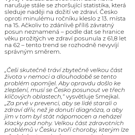
narušuje stále se zhoršující statistika, která
sleduje naději na dožití ve zdraví. Česko
oproti minulému ročníku kleslo z 13. místa
na 15. Ačkoliv to zdánlivě příliš závratný
posun neznamená – podle dat se hranice
věku prožitých ve zdraví posunula z 61,8 let
na 62 – tento trend se rozhodně nevyvíjí
správným směrem.
„Češi skutečně tráví zbytečně velkou část
života v nemoci a dlouhodobě se tento
problém opomíjel.
Aby opravdu došlo ke
zlepšení, musí se Česko posunout ve třech
klíčových oblastech
,“
vysvětluje Smejkal.
„Za prvé v prevenci, aby se lidé starali o
zdraví dřív, než je donutí diagnóza, a aby
jim v tom byl stát nápomocen a neházel
klacky pod nohy. Velkou část zdravotních
problémů v Česku tvoří choroby, kterým lze