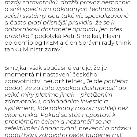
mzdy zdravotníků, dražší provoz nemocnic
a širší spektrum nákladných technologií.
Jejich systémy jsou také víc specializované
a často platí přísnější pravidla, že se k
odborníkovi dostanete opravdu jen přes
praktika,“
podotýká Petr Smejkal, hlavní
epidemiolog IKEM a člen Správní rady think
tanku Ministr zdraví.
Smejkal však současně varuje, že je
momentální nastavení českého
zdravotnictví neudržitelné:
„Je ale potřeba
dodat, že za tuto ‚vysokou dostupnost‘ do
velké míry platíme jinak – přetížením
zdravotníků, odkládáním investic a
systémem, kde náklady rostou rychleji než
ekonomika. Pokud se stát nepostaví k
problémům čelem a nezaměří se na
zefektivnění financování, prevenci a otázku
nadužívání zdravotní péče, budeme mít