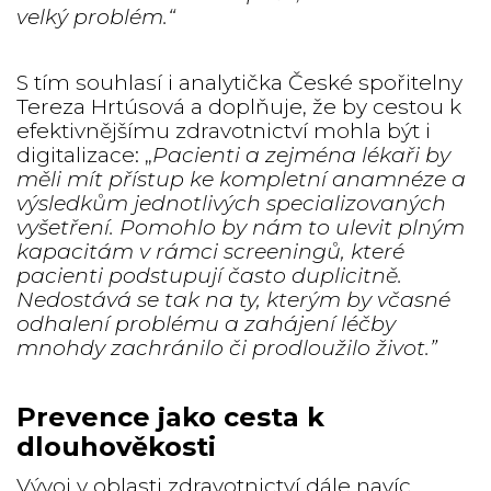
velký problém.“
S tím souhlasí i analytička České spořitelny
Tereza Hrtúsová a doplňuje, že by cestou k
efektivnějšímu zdravotnictví mohla být i
digitalizace: „
Pacienti a zejména lékaři by
měli mít přístup ke kompletní anamnéze a
výsledkům jednotlivých specializovaných
vyšetření. Pomohlo by nám to ulevit plným
kapacitám v rámci screeningů, které
pacienti podstupují často duplicitně.
Nedostává se tak na ty, kterým by včasné
odhalení problému a zahájení léčby
mnohdy zachránilo či prodloužilo život.”
Prevence jako cesta k
dlouhověkosti
Vývoj v oblasti zdravotnictví dále navíc