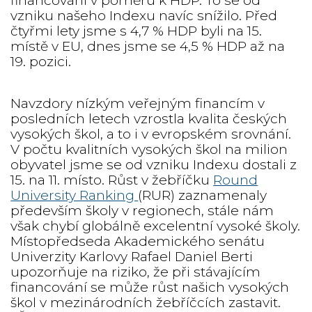
financování v poměru k HDP. To se od
vzniku našeho Indexu navíc snížilo. Před
čtyřmi lety jsme s 4,7 % HDP byli na 15.
místě v EU, dnes jsme se 4,5 % HDP až na
19. pozici.
Navzdory nízkým veřejným financím v
posledních letech vzrostla kvalita českých
vysokých škol, a to i v evropském srovnání.
V počtu kvalitních vysokých škol na milion
obyvatel jsme se od vzniku Indexu dostali z
15. na 11. místo. Růst v žebříčku
Round
University Ranking
(RUR) zaznamenaly
především školy v regionech, stále nám
však chybí globálně excelentní vysoké školy.
Místopředseda Akademického senátu
Univerzity Karlovy Rafael Daniel Berti
upozorňuje na riziko, že při stávajícím
financování se může růst našich vysokých
škol v mezinárodních žebříčcích zastavit.