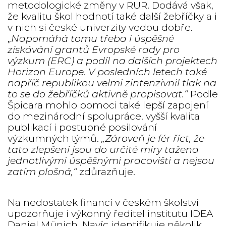
metodologické změny v RUR. Dodává však,
že kvalitu škol hodnotí také další žebříčky a i
v nich si české univerzity vedou dobře.
„
Napomáhá tomu třeba i úspěšné
získávání grantů Evropské rady pro
výzkum (ERC) a podíl na dalších projektech
Horizon Europe. V posledních letech také
napříč republikou velmi zintenzivnil tlak na
to se do žebříčků aktivně propisovat.“
Podle
Špicara mohlo pomoci také lepší zapojení
do mezinárodní spolupráce, vyšší kvalita
publikací i postupné posilování
výzkumných týmů.
„
Zároveň je fér říct, že
tato zlepšení jsou do určité míry tažena
jednotlivými úspěšnými pracovišti a nejsou
zatím plošná,“
zdůrazňuje.
Na nedostatek financí v českém školství
upozorňuje i
výkonný ředitel institutu IDEA
Daniel Münich. Navíc identifikuje několik