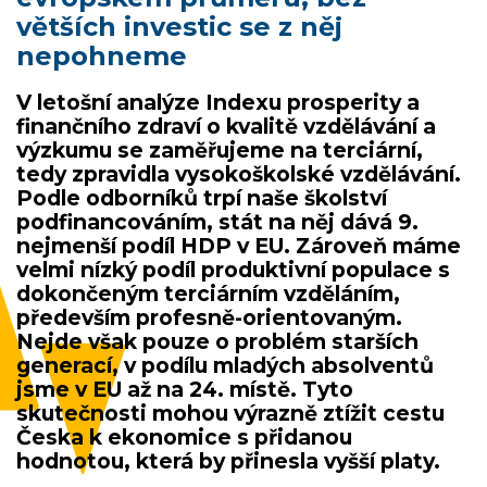
větších investic se z něj
nepohneme
V letošní analýze Indexu prosperity a
finančního zdraví o kvalitě vzdělávání a
výzkumu se zaměřujeme na terciární,
tedy zpravidla vysokoškolské vzdělávání.
Podle odborníků trpí naše školství
podfinancováním, stát na něj dává 9.
nejmenší podíl HDP v EU. Zároveň máme
velmi nízký podíl produktivní populace s
dokončeným terciárním vzděláním,
především profesně-orientovaným.
Nejde však pouze o problém starších
generací, v podílu mladých absolventů
jsme v EU až na 24. místě. Tyto
skutečnosti mohou výrazně ztížit cestu
Česka k ekonomice s přidanou
hodnotou, která by přinesla vyšší platy.