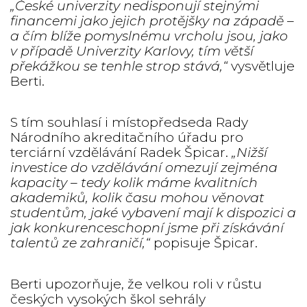
„České univerzity nedisponují stejnými
financemi jako jejich protějšky na západě –
a čím blíže pomyslnému vrcholu jsou, jako
v případě Univerzity Karlovy, tím větší
překážkou se tenhle strop stává,“
vysvětluje
Berti.
S tím souhlasí i místopředseda Rady
Národního akreditačního úřadu pro
terciární vzdělávání Radek Špicar.
„Nižší
investice do vzdělávání omezují zejména
kapacity – tedy kolik máme kvalitních
akademiků, kolik času mohou věnovat
studentům, jaké vybavení mají k dispozici a
jak konkurenceschopní jsme při získávání
talentů ze zahraničí,“
popisuje Špicar.
Berti upozorňuje, že velkou roli v růstu
českých vysokých škol sehrály