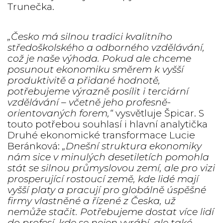
Trunečka.
„Česko má silnou tradici kvalitního
středoškolského a odborného vzdělávání,
což je naše výhoda. Pokud ale chceme
posunout ekonomiku směrem k vyšší
produktivitě a přidané hodnotě,
potřebujeme výrazně posílit i terciární
vzdělávání – včetně jeho profesně-
orientovaných forem,“
vysvětluje Špicar. S
touto potřebou souhlasí i hlavní analytička
Druhé ekonomické transformace Lucie
Beránková:
„Dnešní struktura ekonomiky
nám sice v minulých desetiletích pomohla
stát se silnou průmyslovou zemí, ale pro vizi
prosperující rostoucí země, kde lidé mají
vyšší platy a pracují pro globálně úspěšné
firmy vlastněné a řízené z Česka, už
nemůže stačit. Potřebujeme dostat více lidí
do profesí, kde se nejen vyrábí, ale také