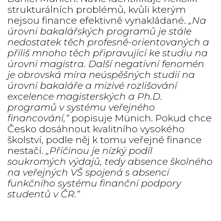
strukturálních problémů, kvůli kterým
nejsou finance efektivně vynakládané.
„Na
úrovni bakalářských programů je stále
nedostatek těch profesně-orientovaných a
příliš mnoho těch připravující ke studiu na
úrovni magistra. Další negativní fenomén
je obrovská míra neúspěšných studií na
úrovni bakaláře a mizivé rozlišování
excelence magisterských a Ph.D.
programů v systému veřejného
financování,“
popisuje
Münich. Pokud chce
Česko dosáhnout kvalitního vysokého
školství, podle něj k tomu veřejné finance
nestačí.
„Příčinou je nízký podíl
soukromých výdajů, tedy absence školného
na veřejných VŠ spojená s absencí
funkčního systému finanční podpory
studentů v ČR.“