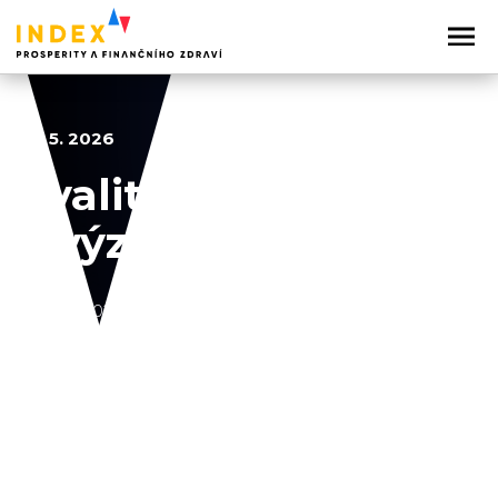
28. 5. 2026
Kvalita vzdělávání
a výzkumu
2022
2023
2024
2025
2026
Sdílejte článek