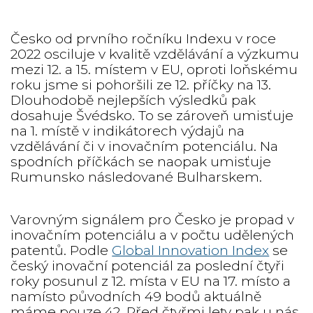
Česko od prvního ročníku Indexu v roce
2022 osciluje v kvalitě vzdělávání a výzkumu
mezi 12. a 15. místem v EU, oproti loňskému
roku jsme si pohoršili ze 12. příčky na 13.
Dlouhodobě nejlepších výsledků pak
dosahuje Švédsko. To se zároveň umisťuje
na 1. místě v indikátorech výdajů na
vzdělávání či v inovačním potenciálu. Na
spodních příčkách se naopak umisťuje
Rumunsko následované Bulharskem.
Varovným signálem pro Česko je propad v
inovačním potenciálu a v počtu udělených
patentů. Podle
Global Innovation Index
se
český inovační potenciál za poslední čtyři
roky posunul z 12. místa v EU na 17. místo a
namísto původních 49 bodů aktuálně
máme pouze 42. Před čtyřmi lety pak u nás