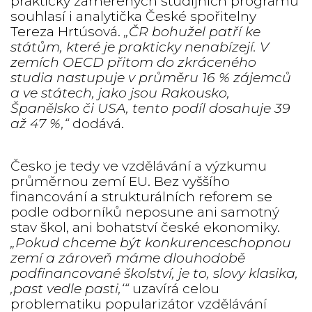
prakticky zaměřených studijních programů
souhlasí i analytička České spořitelny
Tereza Hrtúsová.
„ČR bohužel patří ke
státům, které je prakticky nenabízejí. V
zemích OECD přitom do zkráceného
studia nastupuje v průměru 16 % zájemců
a ve státech, jako jsou Rakousko,
Španělsko či USA, tento podíl dosahuje 39
až 47 %,“
dodává.
Česko je tedy ve vzdělávání a výzkumu
průměrnou zemí EU. Bez vyššího
financování a strukturálních reforem se
podle odborníků neposune ani samotný
stav škol, ani bohatství české ekonomiky.
„Pokud chceme být konkurenceschopnou
zemí a zároveň máme dlouhodobě
podfinancované školství, je to, slovy klasika,
‚past vedle pasti,‘“
uzavírá celou
problematiku popularizátor vzdělávání