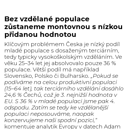
Bez vzdělané populace
zůstaneme montovnou s nízkou
přidanou hodnotou
Klíčovým problémem Česka je nízký podíl
mladé populace s dosaženým terciárním,
tedy typicky vysokoškolským vzděláním. Ve
věku 25–⁠⁠⁠⁠⁠⁠34 let jej absolvovalo pouze 36 %
populace. Větší podíl má například
Slovensko, Polsko či Bulharsko.
„Pokud se
podíváme na celou produktivní populaci
(15
–⁠⁠⁠⁠⁠⁠
64 let), tak terciárního vzdělání dosáhlo
24,6 % Čechů, což je 3. nejnižší hodnota v
EU. S 36 % v mladé populaci jsme pak 4.
odspodu. Zatím se tedy ke vzdělanější
populaci neposouváme, naopak
konzervujeme naši spodní pozici,“
komentuje analytik Evropy v datech Adam