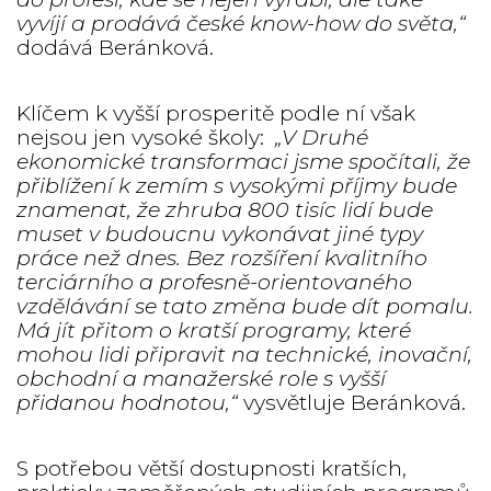
vyvíjí a prodává české know-how do světa,“
dodává Beránková.
Klíčem k vyšší prosperitě podle ní však
nejsou jen vysoké školy:
„V Druhé
ekonomické transformaci jsme spočítali, že
přiblížení k zemím s vysokými příjmy bude
znamenat, že zhruba 800 tisíc lidí bude
muset v budoucnu vykonávat jiné typy
práce než dnes. Bez rozšíření kvalitního
terciárního a profesně-orientovaného
vzdělávání se tato změna bude dít pomalu.
Má jít přitom o kratší programy, které
mohou lidi připravit na technické, inovační,
obchodní a manažerské role s vyšší
přidanou hodnotou,“
vysvětluje Beránková.
S potřebou větší dostupnosti kratších,