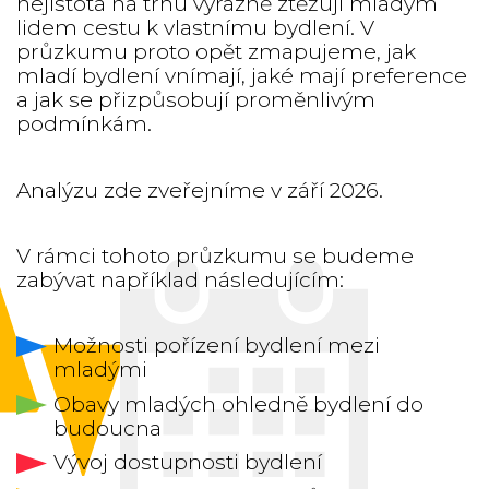
nejistota na trhu výrazně ztěžují mladým
lidem cestu k vlastnímu bydlení. V
průzkumu proto opět zmapujeme, jak
mladí bydlení vnímají, jaké mají preference
a jak se přizpůsobují proměnlivým
podmínkám.
Analýzu zde zveřejníme v září 2026.
V rámci tohoto průzkumu se budeme
zabývat například následujícím:
Možnosti pořízení bydlení mezi
mladými
Obavy mladých ohledně bydlení do
budoucna
Vývoj dostupnosti bydlení